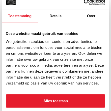
Minder stabiliteit:
In vergelijking met bandages
bieden binnenhandschoenen minder stabiliteit en
ondersteuning voor de knokkels en polsen.
Toestemming
Details
Over
Minder comfort:
Binnenhandschoenen zitten vaak
minder lekker in de bokshandschoenen dan
bandages.
Deze website maakt gebruik van cookies
Eindadvies
: wij adviseren bandages te gebruiken
We gebruiken cookies om content en advertenties te
tijdens je trainingen! De voornaamste reden is dat
personaliseren, om functies voor social media te bieden
de bandages meer stevigheid en comfort bieden en
en om ons websiteverkeer te analyseren. Ook delen we
meer zweet opnemen dan binnenhandschoenen.
informatie over uw gebruik van onze site met onze
partners voor social media, adverteren en analyse. Deze
Bekijk onze
binnenhandschoenen
en
bandages
partners kunnen deze gegevens combineren met andere
informatie die u aan ze heeft verstrekt of die ze hebben
Terug naar alle blogs
verzameld op basis van uw gebruik van hun services.
RECENTE BLOGS
Alles toestaan