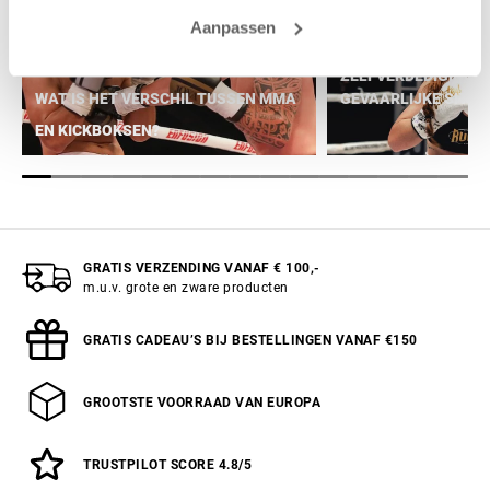
Aanpassen
ZELFVERDEDIGING 
WAT IS HET VERSCHIL TUSSEN MMA
GEVAARLIJKE SITUATI
EN KICKBOKSEN?
GRATIS VERZENDING VANAF € 100,-
m.u.v. grote en zware producten
GRATIS CADEAU’S BIJ BESTELLINGEN VANAF €150
GROOTSTE VOORRAAD VAN EUROPA
TRUSTPILOT SCORE 4.8/5