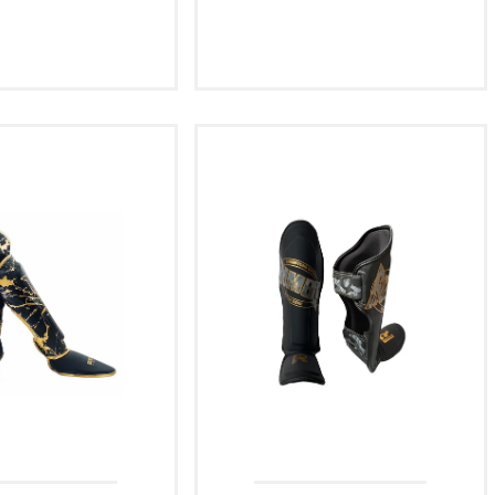
M
L
S
M
L