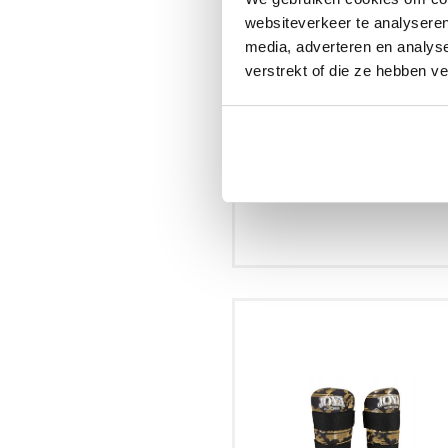
websiteverkeer te analyseren
media, adverteren en analys
verstrekt of die ze hebben v
Rumble Scheenbeschermers 
Black/Pink Junior
€44.95
S
M
L