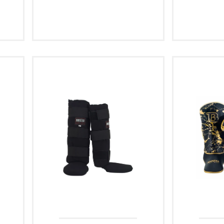
S
M
L
S