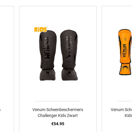
XS
S
XXXXXS
M
XXXXS
L
XXXS
XL
XXS
XS
S
S
s
Venum Scheenbeschermers
Venum Sche
Challenger Kids Zwart
Kid
€54.95