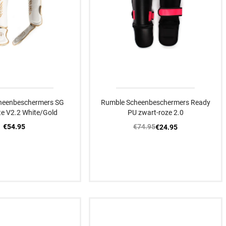
heenbeschermers SG
Rumble Scheenbeschermers Ready
te V2.2 White/Gold
PU zwart-roze 2.0
€54.95
€74.95
€24.95
M
L
XL