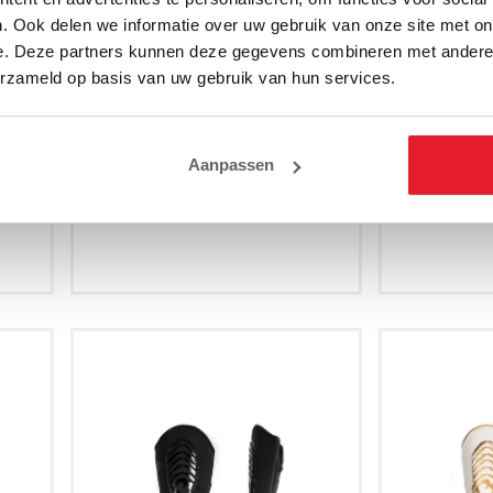
. Ook delen we informatie over uw gebruik van onze site met on
e. Deze partners kunnen deze gegevens combineren met andere i
erzameld op basis van uw gebruik van hun services.
Camo
Joya Gear Scheenbeschermers
Joya Gear
Camo V2 Zwart
Ca
Aanpassen
€34.95
XL
XXS
XS
S
M
L
XXS