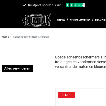
een naar de content
Trustpilot score: 4.9 uit 5
NIEUW
HANDSCHOENEN
BESCHE
Home
Scheenbeschermers Kinderen
Goede scheenbeschermers zijn 
trainingen en voorkomen vervele
verschillende maten en kleuren
Alles verwijderen
SALE