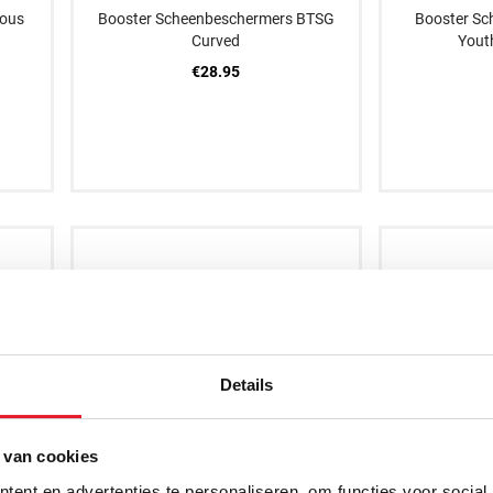
Kous
Booster Scheenbeschermers BTSG
Booster Sc
Curved
Yout
€28.95
L
XL
XXS
XS
S
M
L
XL
X
Details
 van cookies
ent en advertenties te personaliseren, om functies voor social