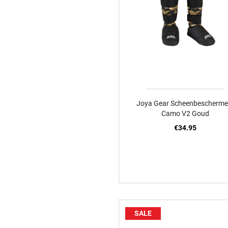
Joya Gear Scheenbescherme
Camo V2 Goud
€34.95
SALE
XXS
XS
S