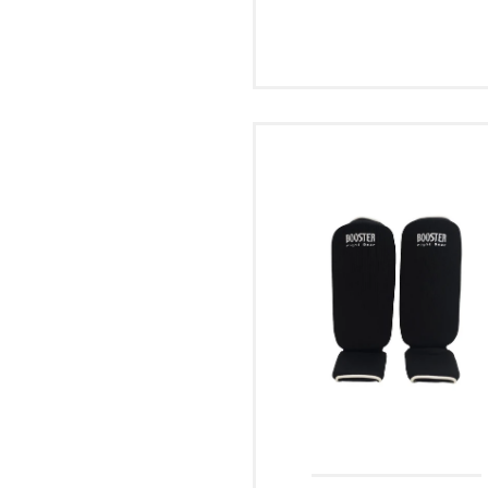
S
M
L