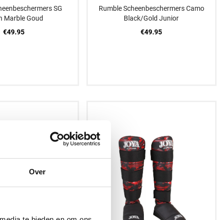
heenbeschermers SG
Rumble Scheenbeschermers Camo
h Marble Goud
Black/Gold Junior
€49.95
€49.95
S
S
S
M
L
XL
Over
 media te bieden en om ons