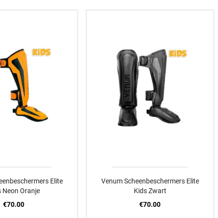
M
M
L
L
XL
XL
XXXS
XXS
enbeschermers Elite
Venum Scheenbeschermers Elite
s Neon Oranje
Kids Zwart
€70.00
€70.00