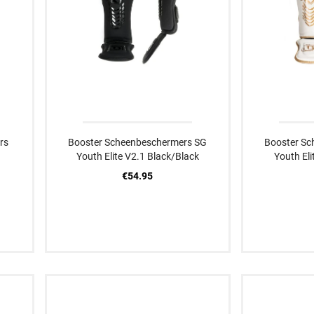
rs
Booster Scheenbeschermers SG
Booster Sc
Youth Elite V2.1 Black/Black
Youth Eli
€54.95
M
L
M
L