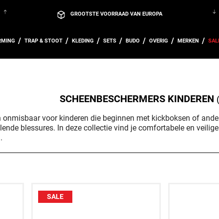
GROOTSTE VOORRAAD VAN EUROPA
VEILIG BETALEN MET O.A. IDEAL & PAYPAL
RMING
TRAP & STOOT
KLEDING
SETS
BUDO
OVERIG
MERKEN
SAL
KOM LANGS IN ONZE WINKEL IN HOUTEN, UTRECHT!
GRATIS VERZENDING VANAF € 100,-
m.u.v. grote en zware producten
GRATIS CADEAU’S BIJ BESTELLINGEN VANAF €150
GROOTSTE VOORRAAD VAN EUROPA
SCHEENBESCHERMERS KINDEREN
VEILIG BETALEN MET O.A. IDEAL & PAYPAL
onmisbaar voor kinderen die beginnen met kickboksen of andere
KOM LANGS IN ONZE WINKEL IN HOUTEN, UTRECHT!
nde blessures. In deze collectie vind je comfortabele en veilige
.
SALE