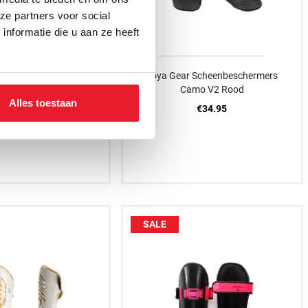
ze partners voor social
nformatie die u aan ze heeft
 Scheenbeschermers
Joya Gear Scheenbeschermers
mo V2 Blauw
Camo V2 Rood
Alles toestaan
€34.95
€34.95
SALE
XS
S
M
L
XXS
XS
S
M