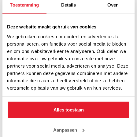
Toestemming
Details
Over
Deze website maakt gebruik van cookies
We gebruiken cookies om content en advertenties te
personaliseren, om functies voor social media te bieden
en om ons websiteverkeer te analyseren. Ook delen we
Rumble Bitje Junior
Rumble Bitje Junior
informatie over uw gebruik van onze site met onze
Transparant
Roze
partners voor social media, adverteren en analyse. Deze
€5.00
€5.00
€4.50
€4.50
partners kunnen deze gegevens combineren met andere
informatie die u aan ze heeft verstrekt of die ze hebben
verzameld op basis van uw gebruik van hun services.
SALE
SALE
Alles toestaan
Aanpassen