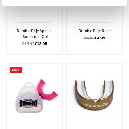
Rumble Bitje Special
Rumble Bitje Roze
Junior met Gel
€5.50
€4.95
Groen/Zwart
€15.95
€13.95
SALE