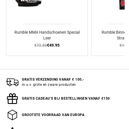
Rumble MMA Handschoenen Special
Rumble Binne
Leer
Strap 
€72.50
€14.
€49.95
GRATIS VERZENDING VANAF € 100,-
m.u.v. grote en zware producten
GRATIS CADEAU’S BIJ BESTELLINGEN VANAF €150
GROOTSTE VOORRAAD VAN EUROPA