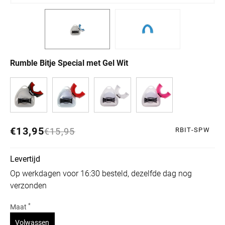
Rumble Bitje Special met Gel Wit
€13,95
Normale prijs
Aanbiedingsprijs
€15,95
RBIT-SPW
Levertijd
Op werkdagen voor 16:30 besteld, dezelfde dag nog
verzonden
*
Maat
Variant uitverkocht of niet beschikbaar
Volwassen