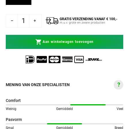
GRATIS VERZENDING VANAF € 100,-
 Rumble Bitje Special met Gel Wit
hogen voor Rumble Bitje Special met Gel Wit
m.u.v. grote en zware producten
Aan winkelwagen toevoegen
MENING VAN ONZE SPECIALISTEN
Comfort
Weinig
Gemiddeld
Veel
Pasvorm
Smal
Gemiddeld
Breed