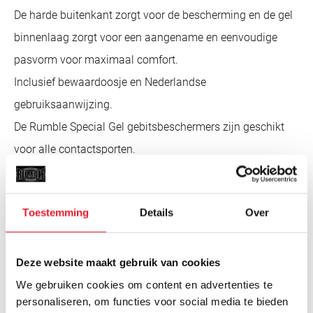
De harde buitenkant zorgt voor de bescherming en de gel
binnenlaag zorgt voor een aangename en eenvoudige
pasvorm voor maximaal comfort.
Inclusief bewaardoosje en Nederlandse
gebruiksaanwijzing.
De Rumble Special Gel gebitsbeschermers zijn geschikt
voor alle contactsporten.
Het beschermingsniveau is geschikt voor intensief
recreatief gebruik.
Toestemming
Details
Over
Om de levensduur en de hygiëne van je Rumble Special
Gel gebitsbeschermer te verbeteren adviseren wij om het
bitje na gebruik om te spoelen met lauw water en aan de
Deze website maakt gebruik van cookies
lucht te laten drogen.
We gebruiken cookies om content en advertenties te
personaliseren, om functies voor social media te bieden