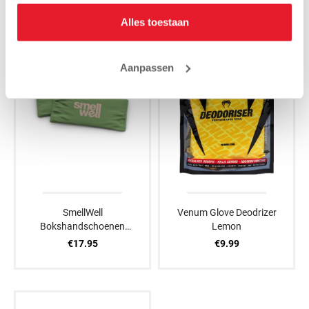
Alles toestaan
Aanpassen
SmellWell
Venum Glove Deodrizer
Bokshandschoenen
Lemon
Verfrissers Active XL
€17.95
€9.99
Groen