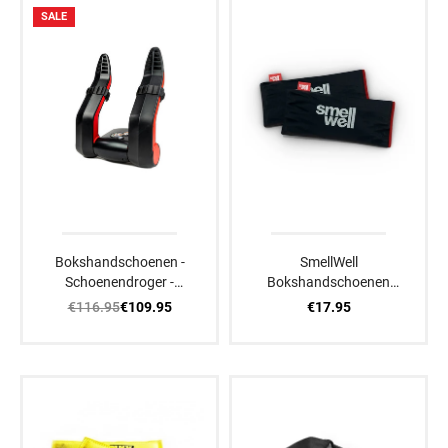
SALE
Bokshandschoenen -
SmellWell
Schoenendroger -
Bokshandschoenen
Adapter Set
Verfrissers Active XL
€116.95
€17.95
€109.95
Zwart