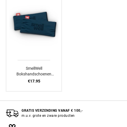
SmellWell
Bokshandschoenen
Verfrissers Active XL
€17.95
Midnight Blue
GRATIS VERZENDING VANAF € 100,-
m.u.v. grote en zware producten