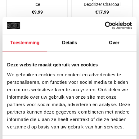
Ice
Deodrizer Charcoal
€9.99
€17.99
Toestemming
Details
Over
Deze website maakt gebruik van cookies
We gebruiken cookies om content en advertenties te
personaliseren, om functies voor social media te bieden
en om ons websiteverkeer te analyseren. Ook delen we
informatie over uw gebruik van onze site met onze
partners voor social media, adverteren en analyse. Deze
partners kunnen deze gegevens combineren met andere
SmellWell
Venum Glove Deodrizer
informatie die u aan ze heeft verstrekt of die ze hebben
Bokshandschoenen
Lavender
verzameld op basis van uw gebruik van hun services.
Verfrissers Active XL
€17.95
€9.99
Camo