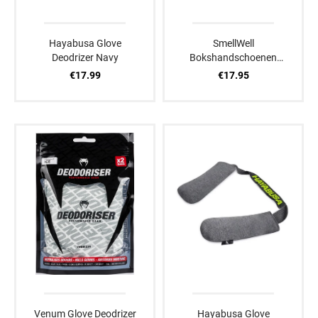
Hayabusa Glove
SmellWell
Deodrizer Navy
Bokshandschoenen
Verfrissers Active XL
€17.99
€17.95
Roze
Venum Glove Deodrizer
Hayabusa Glove