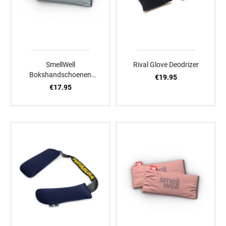
SmellWell
Rival Glove Deodrizer
Bokshandschoenen
€19.95
Verfrissers Active XL
€17.95
Licht Grijs