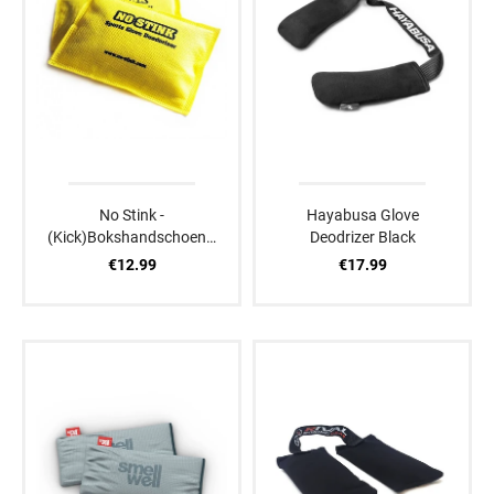
No Stink -
Hayabusa Glove
(Kick)Bokshandschoenen
Deodrizer Black
Ontgeurder
€12.99
€17.99