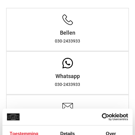
Bellen
030-2433933
Whatsapp
030-2433933
Email
info@rumblestore.nl
Toestemming
Details
Over