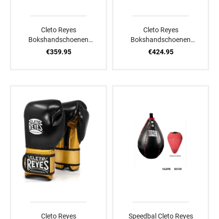
Cleto Reyes
Cleto Reyes
Bokshandschoenen
Bokshandschoenen
Pearl
Wit/Goud
€359.95
€424.95
Cleto Reyes
Speedbal Cleto Reyes