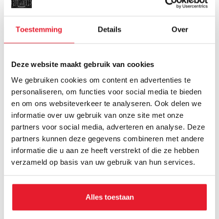
Toestemming
Details
Over
Deze website maakt gebruik van cookies
We gebruiken cookies om content en advertenties te
personaliseren, om functies voor social media te bieden
en om ons websiteverkeer te analyseren. Ook delen we
informatie over uw gebruik van onze site met onze
Handpads Cleto Reyes
Cleto Reyes
partners voor social media, adverteren en analyse. Deze
Focus Zwart/Rood
Bokshandschoenen
Extra Padding
partners kunnen deze gegevens combineren met andere
€259.95
€349.95
Zwart/Rood
informatie die u aan ze heeft verstrekt of die ze hebben
verzameld op basis van uw gebruik van hun services.
Alles toestaan