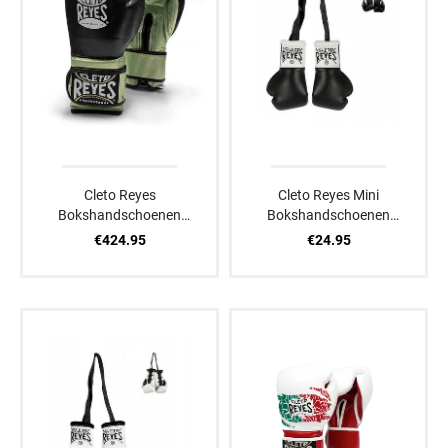
Cleto Reyes
Cleto Reyes Mini
Bokshandschoenen
Bokshandschoenen
Zwart/Groen
Zwart
€424.95
€24.95