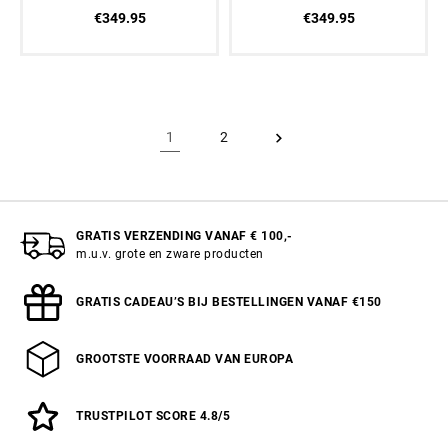
Oranje
Goud
€349.95
€349.95
1
2
GRATIS VERZENDING VANAF € 100,-
m.u.v. grote en zware producten
GRATIS CADEAU’S BIJ BESTELLINGEN VANAF €150
GROOTSTE VOORRAAD VAN EUROPA
TRUSTPILOT SCORE 4.8/5