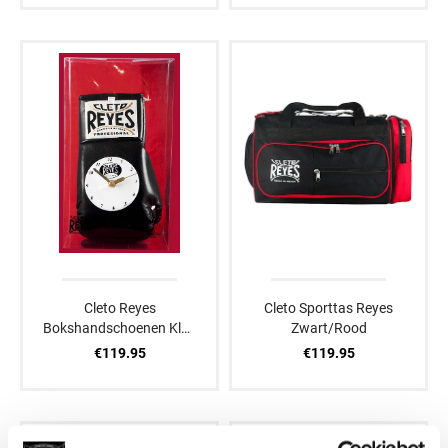
Cleto Reyes
Cleto Sporttas Reyes
Bokshandschoenen Klok
Zwart/Rood
Zwart
€119.95
€119.95