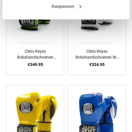
Aanpassen
Cleto Reyes
Cleto Reyes
Bokshandschoenen
Bokshandschoenen Wit
Groen
Veters
€349.95
€324.95