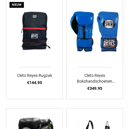
NIEUW
Cleto Reyes Rugzak
Cleto Reyes
Bokshandschoenen
€144.95
Blauw/Zwart
€349.95