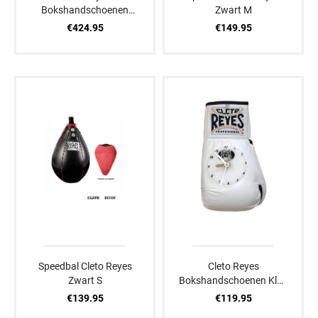
Bokshandschoenen
Zwart M
Zwart/Goud
€424.95
€149.95
Speedbal Cleto Reyes
Cleto Reyes
Zwart S
Bokshandschoenen Klok
Wit
€139.95
€119.95