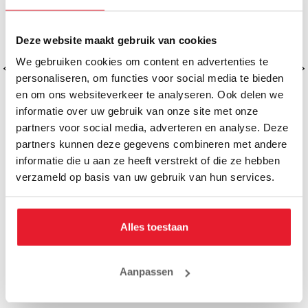
Deze website maakt gebruik van cookies
We gebruiken cookies om content en advertenties te
personaliseren, om functies voor social media te bieden
en om ons websiteverkeer te analyseren. Ook delen we
informatie over uw gebruik van onze site met onze
partners voor social media, adverteren en analyse. Deze
partners kunnen deze gegevens combineren met andere
informatie die u aan ze heeft verstrekt of die ze hebben
Hit N Move Bokshandschoenen All Day
Hit N Move Boks
verzameld op basis van uw gebruik van hun services.
Pro Blauw
Pr
€231.95
€2
Alles toestaan
Aanpassen
MAAK JE AANKOOP NOG BETER