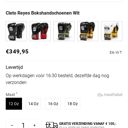
Cleto Reyes Bokshandschoenen Wit
€349,95
Normale prijs
E6-WT
Levertijd
Op werkdagen voor 16:30 besteld, dezelfde dag nog
verzonden
*
maattabel
Maat
Variant uitverkocht of niet beschikbaar
Variant uitverkocht of niet beschikbaar
Variant uitverkocht of niet beschikbaar
Variant uitverkocht of niet 
12 Oz
14 Oz
16 Oz
18 Oz
GRATIS VERZENDING VANAF € 100,-
Cleto Reyes Bokshandschoenen Wit
ogen voor Cleto Reyes Bokshandschoenen Wit
m.u.v. grote en zware producten