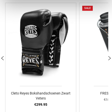
SALE
Cleto Reyes Bokshandschoenen Zwart
FRESH 
Veters
€15.
€299.95