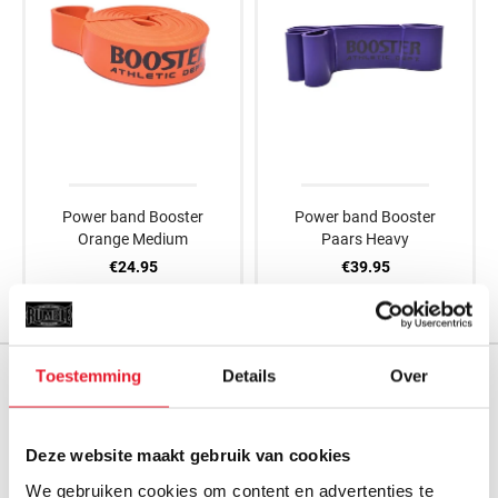
Power band Booster
Power band Booster
Orange Medium
Paars Heavy
€24.95
€39.95
Toestemming
Details
Over
GRATIS VERZENDING VANAF € 100,-
m.u.v. grote en zware producten
Deze website maakt gebruik van cookies
GRATIS CADEAU’S BIJ BESTELLINGEN VANAF €150
We gebruiken cookies om content en advertenties te