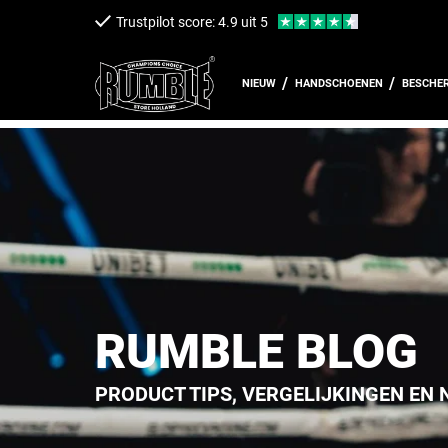
een naar de content
Trustpilot score: 4.9 uit 5
NIEUW
HANDSCHOENEN
BESCHE
RUMBLE BLOG
PRODUCT TIPS, VERGELIJKINGEN EN 