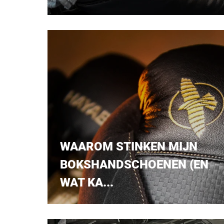
WAAROM STINKEN MIJN
BOKSHANDSCHOENEN (EN
WAT KA...