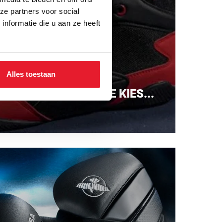
ze partners voor social
nformatie die u aan ze heeft
WAAROM ZIJN
BOKSSCHOENEN
Alles toestaan
BELANGRIJK EN HOE KIES...