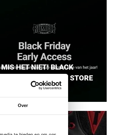
MIS HET NIET! BLACK
FRIDAY BIJ RUMBLE STORE
Over
 media te bieden en om ons