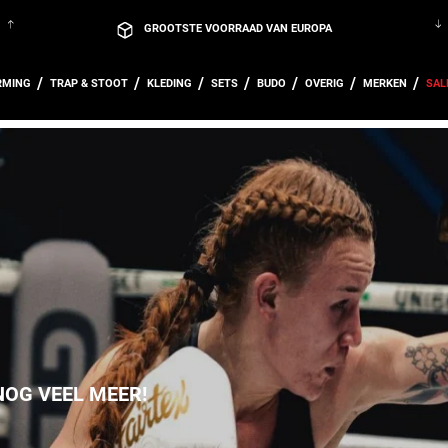
GROOTSTE VOORRAAD VAN EUROPA
VEILIG BETALEN MET O.A. IDEAL & PAYPAL
RMING
TRAP & STOOT
KLEDING
SETS
BUDO
OVERIG
MERKEN
SAL
KOM LANGS IN ONZE WINKEL IN HOUTEN, UTRECHT!
GRATIS VERZENDING VANAF € 100,-
m.u.v. grote en zware producten
GRATIS CADEAU’S BIJ BESTELLINGEN VANAF €150
GROOTSTE VOORRAAD VAN EUROPA
VEILIG BETALEN MET O.A. IDEAL & PAYPAL
KOM LANGS IN ONZE WINKEL IN HOUTEN, UTRECHT!
NOG VEEL MEER!