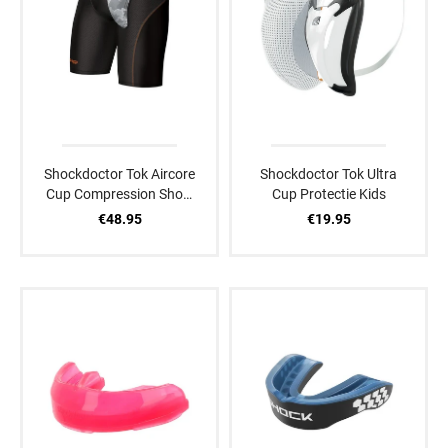
Shockdoctor Tok Aircore
Shockdoctor Tok Ultra
Cup Compression Short
Cup Protectie Kids
Zwart
€48.95
€19.95