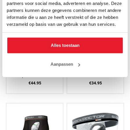
partners voor social media, adverteren en analyse. Deze
partners kunnen deze gegevens combineren met andere
informatie die u aan ze heeft verstrekt of die ze hebben
verzameld op basis van uw gebruik van hun services.
Alles toestaan
Aanpassen
Shockdoctor Dames
UltraPro Supporter met
Compression Short met
Ultra Carbon Flex
Cup
Kruisbeschermer
€44.95
€34.95