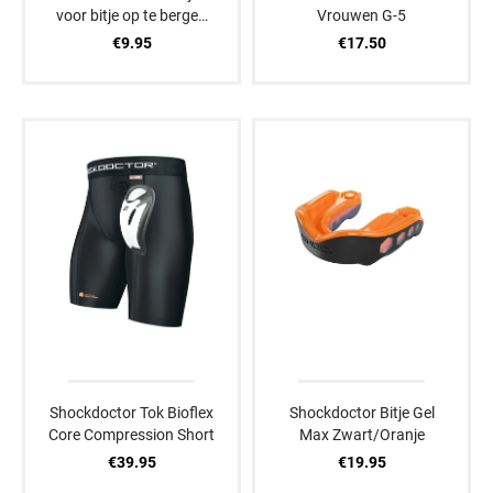
voor bitje op te bergen
Vrouwen G-5
Oranje
€9.95
€17.50
Shockdoctor Tok Bioflex
Shockdoctor Bitje Gel
Core Compression Short
Max Zwart/Oranje
€39.95
€19.95