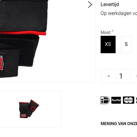
Levertijd
Op werkdagen vo
*
Maat
Variant uitv
Vari
XS
S
Aantal verlagen voor Rumble Binnenhandschoene
Aantal verhogen voor Rumble Binne
MENING VAN ONZE