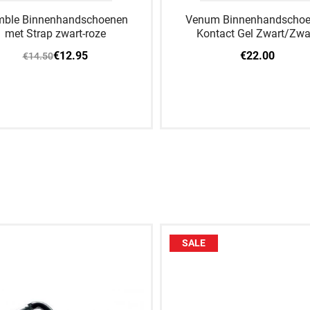
ble Binnenhandschoenen
Venum Binnenhandscho
met Strap zwart-roze
Kontact Gel Zwart/Zwa
€22.00
€12.95
€14.50
S
M
L
XL
XS
S
M
L
SALE