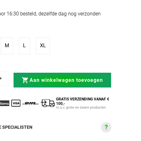
or 16:30 besteld, dezelfde dag nog verzonden
erkocht of niet beschikbaar
ant uitverkocht of niet beschikbaar
Variant uitverkocht of niet beschikbaar
Variant uitverkocht of niet beschikbaar
Variant uitverkocht of niet beschikbaar
M
L
XL
n met Strap zwart-rood
nhandschoenen met Strap zwart-rood
Aan winkelwagen toevoegen
GRATIS VERZENDING VANAF €
100,-
m.u.v. grote en zware producten
 SPECIALISTEN