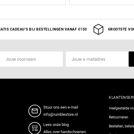
an winkelwagen toevoegen
Aan winkelwagen toev
ATIS CADEAU’S BIJ BESTELLINGEN VANAF €150
GROOTSTE VO
KLANTENSER
Stuur ons een e-mail
Veelgestelde v
info@rumblestore.nl
Retourneren
Lees onze blog
Bestellen, beta
Alles over handschoenen