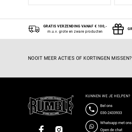
XL
A
GRATIS VERZENDING VANAF € 100,-
GR
m.u.v. grote en zware producten
NOOIT MEER ACTIES OF KORTINGEN MISSEN?
KUNNEN WE JE HELPEN?
Bel ons
030-2433933
Whatsapp met ons
Open de chat