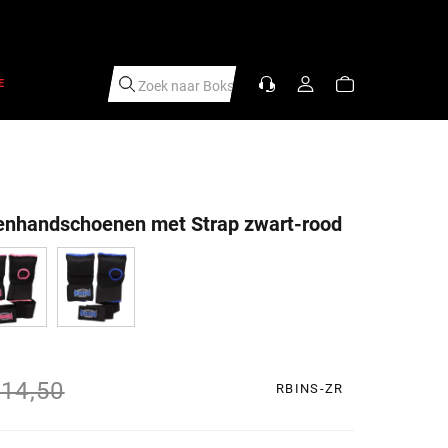
E
Zoek naar
|
enhandschoenen met Strap zwart-rood
s
rijs
14,50
RBINS-ZR