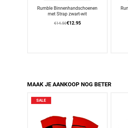
Rumble Binnenhandschoenen
Rum
met Strap zwart-wit
€12.95
€14.50
XS
S
M
L
XL
XS
MAAK JE AANKOOP NOG BETER
SALE