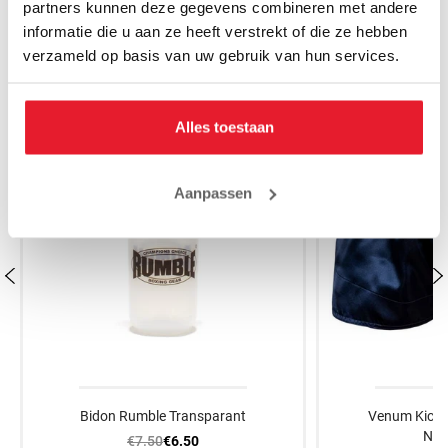
partners kunnen deze gegevens combineren met andere
MAAK JE AANKOOP NOG BETER
informatie die u aan ze heeft verstrekt of die ze hebben
verzameld op basis van uw gebruik van hun services.
SALE
Alles toestaan
Aanpassen
Bidon Rumble Transparant
Venum Kickb
Nav
€7.50
€6.50