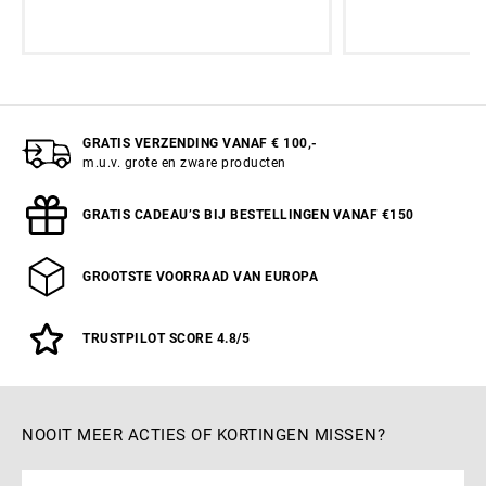
€
GRATIS VERZENDING VANAF € 100,-
m.u.v. grote en zware producten
GRATIS CADEAU’S BIJ BESTELLINGEN VANAF €150
GROOTSTE VOORRAAD VAN EUROPA
TRUSTPILOT SCORE 4.8/5
NOOIT MEER ACTIES OF KORTINGEN MISSEN?