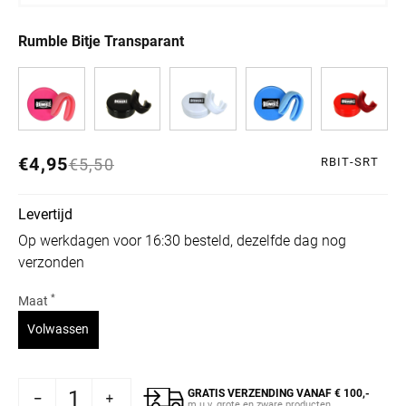
Rumble Bitje Transparant
€4,95
Normale prijs
Aanbiedingsprijs
€5,50
RBIT-SRT
Levertijd
Op werkdagen voor 16:30 besteld, dezelfde dag nog
verzonden
*
Maat
Variant uitverkocht of niet beschikbaar
Volwassen
GRATIS VERZENDING VANAF € 100,-
oor Rumble Bitje Transparant
 verhogen voor Rumble Bitje Transparant
m.u.v. grote en zware producten