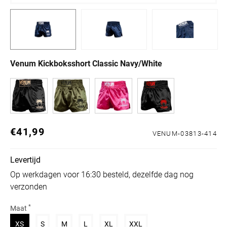
Venum Kickboksshort Classic Navy/White
€41,99
Normale prijs
VENUM-03813-414
Levertijd
Op werkdagen voor 16:30 besteld, dezelfde dag nog
verzonden
*
Maat
Variant uitverkocht of niet beschikbaar
Variant uitverkocht of niet beschikbaar
Variant uitverkocht of niet beschikbaar
Variant uitverkocht of niet beschikbaar
Variant uitverkocht of niet beschikb
Variant uitverkocht of niet
XS
S
M
L
XL
XXL