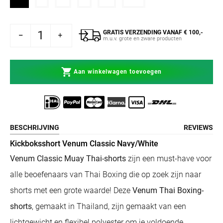
GRATIS VERZENDING VANAF € 100,-
um Kickboksshort Classic Navy/White
n voor Venum Kickboksshort Classic Navy/White
m.u.v. grote en zware producten
Aan winkelwagen toevoegen
BESCHRIJVING
REVIEWS
Kickboksshort Venum Classic Navy/White
Venum Classic Muay Thai-shorts
zijn een must-have voor
alle beoefenaars van Thai Boxing die op zoek zijn naar
shorts met een grote waarde! Deze
Venum Thai Boxing-
shorts
, gemaakt in Thailand, zijn gemaakt van een
lichtgewicht en flexibel polyester om je voldoende