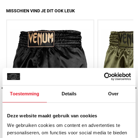
MISSCHIEN VIND JE DIT OOK LEUK
Toestemming
Details
Over
Deze website maakt gebruik van cookies
We gebruiken cookies om content en advertenties te
Venum Kickboksshort Classic
Venum Kickb
personaliseren, om functies voor social media te bieden
Zwart/Goud
Kha