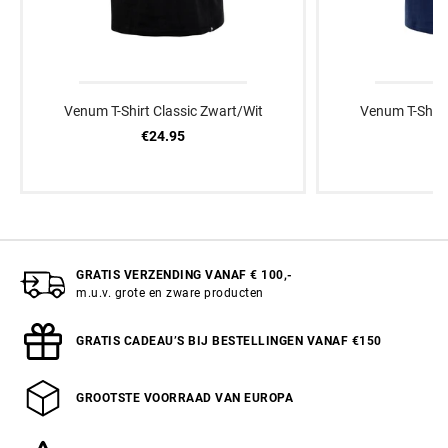
Venum T-Shirt Classic Zwart/Wit
Venum T-Shirt
€24.95
€
GRATIS VERZENDING VANAF € 100,-
m.u.v. grote en zware producten
GRATIS CADEAU’S BIJ BESTELLINGEN VANAF €150
GROOTSTE VOORRAAD VAN EUROPA