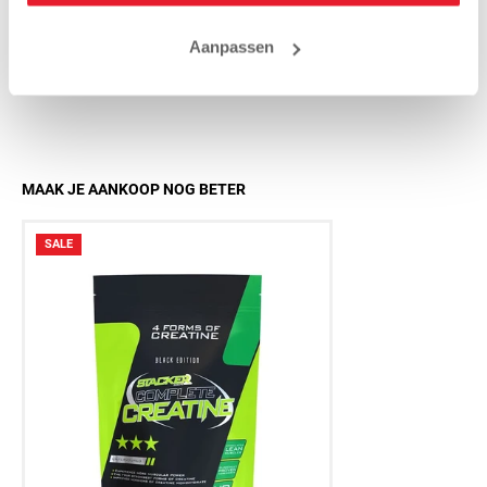
Challenger 3.0 Mat Zwart
Challenger
€49.95
€
Aanpassen
MAAK JE AANKOOP NOG BETER
SALE