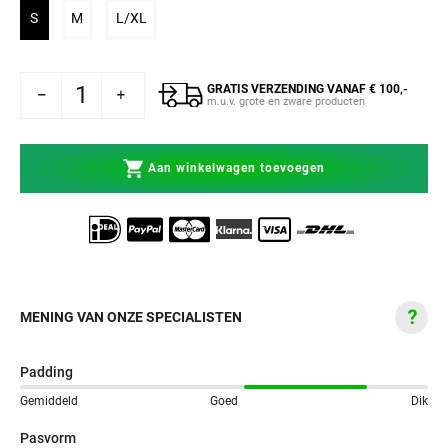
Variant uitverkocht of niet beschikbaar
Variant uitverkocht of niet beschikbaar
Variant uitverkocht of niet beschikbaar
S
M
L/XL
GRATIS VERZENDING VANAF € 100,-
ndschoenen Sparring Challenger 3.0 Mat Zwart
num MMA Handschoenen Sparring Challenger 3.0 Mat Zwart
m.u.v. grote en zware producten
Aan winkelwagen toevoegen
MENING VAN ONZE SPECIALISTEN
Padding
Gemiddeld
Goed
Dik
Pasvorm