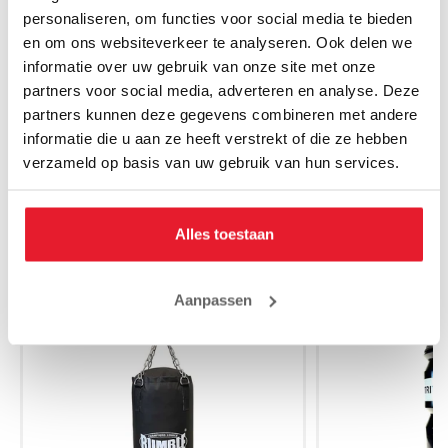
personaliseren, om functies voor social media te bieden
en om ons websiteverkeer te analyseren. Ook delen we
Venum Sporttas Trainer Lite Evo
Rumble Sportt
informatie over uw gebruik van onze site met onze
Zwart/Zwart
€
partners voor social media, adverteren en analyse. Deze
€74.95
partners kunnen deze gegevens combineren met andere
informatie die u aan ze heeft verstrekt of die ze hebben
verzameld op basis van uw gebruik van hun services.
Alles toestaan
MAAK JE AANKOOP NOG BETER
SALE
Aanpassen