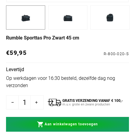
Rumble Sporttas Pro Zwart 45 cm
€59,95
Normale prijs
R-800-020-S
Levertijd
Op werkdagen voor 16:30 besteld, dezelfde dag nog
verzonden
GRATIS VERZENDING VANAF € 100,-
 Rumble Sporttas Pro Zwart 45 cm
hogen voor Rumble Sporttas Pro Zwart 45 cm
m.u.v. grote en zware producten
Aan winkelwagen toevoegen