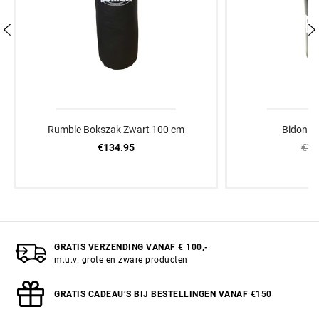
Rumble Bokszak Zwart 100 cm
Bidon R
€134.95
€7.
GRATIS VERZENDING VANAF € 100,-
m.u.v. grote en zware producten
GRATIS CADEAU’S BIJ BESTELLINGEN VANAF €150