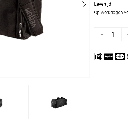
Levertijd
Op werkdagen vo
Aantal verlagen voor Venum Sporttas Trainer 
Aantal verhogen voor Venum Spor