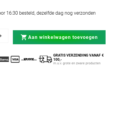
or 16:30 besteld, dezelfde dag nog verzonden
Lite Evo Zwart/Zwart
ttas Trainer Lite Evo Zwart/Zwart
Aan winkelwagen toevoegen
GRATIS VERZENDING VANAF €
100,-
m.u.v. grote en zware producten