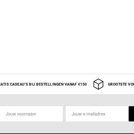
ATIS CADEAU’S BIJ BESTELLINGEN VANAF €150
GROOTSTE VO