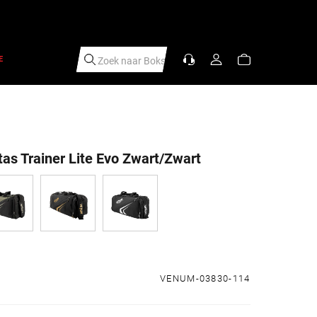
E
Zoek naar
S
|
as Trainer Lite Evo Zwart/Zwart
s
VENUM-03830-114