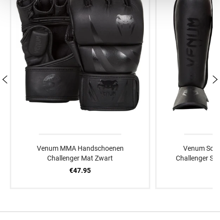
Venum MMA Handschoenen
Venum Sche
Challenger Mat Zwart
Challenger St
€47.95
€