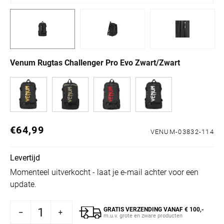
Venum Rugtas Challenger Pro Evo Zwart/Zwart
€64,99
Normale prijs
VENUM-03832-114
Levertijd
Momenteel uitverkocht - laat je e-mail achter voor een
update.
GRATIS VERZENDING VANAF € 100,-
 Rugtas Challenger Pro Evo Zwart/Zwart
voor Venum Rugtas Challenger Pro Evo Zwart/Zwart
m.u.v. grote en zware producten