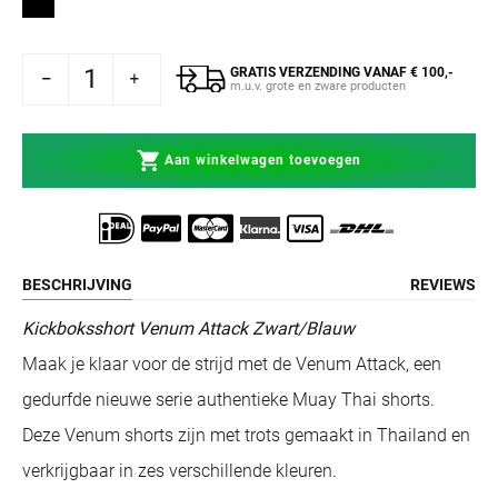
GRATIS VERZENDING VANAF € 100,-
um Kickboksshort Attack Zwart/Blauw
n voor Venum Kickboksshort Attack Zwart/Blauw
m.u.v. grote en zware producten
Aan winkelwagen toevoegen
BESCHRIJVING
REVIEWS
Kickboksshort Venum Attack Zwart/Blauw
Maak je klaar voor de strijd met de Venum Attack, een
gedurfde nieuwe serie authentieke Muay Thai shorts.
Deze Venum shorts zijn met trots gemaakt in Thailand en
verkrijgbaar in zes verschillende kleuren.