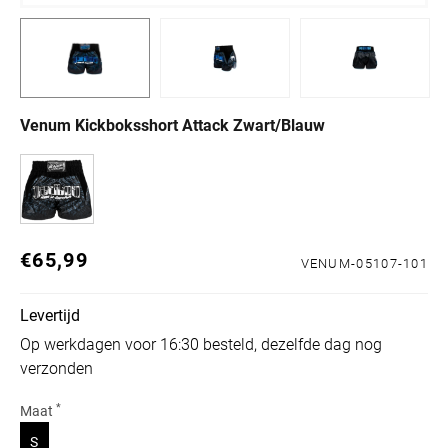
Venum Kickboksshort Attack Zwart/Blauw
€65,99
Normale prijs
VENUM-05107-101
Levertijd
Op werkdagen voor 16:30 besteld, dezelfde dag nog
verzonden
*
Maat
Variant uitverkocht of niet beschikbaar
S