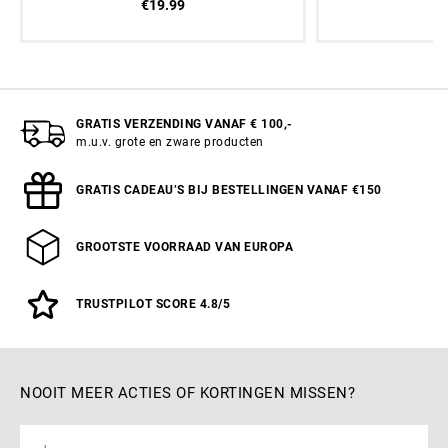
€19.99
€
GRATIS VERZENDING VANAF € 100,-
m.u.v. grote en zware producten
GRATIS CADEAU’S BIJ BESTELLINGEN VANAF €150
GROOTSTE VOORRAAD VAN EUROPA
TRUSTPILOT SCORE 4.8/5
NOOIT MEER ACTIES OF KORTINGEN MISSEN?