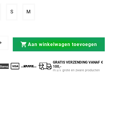
tverkocht of niet beschikbaar
ariant uitverkocht of niet beschikbaar
Variant uitverkocht of niet beschikbaar
Variant uitverkocht of niet beschikbaar
S
M
 Dolfijn Zwart/Grijs
Kickboksshort Dolfijn Zwart/Grijs
Aan winkelwagen toevoegen
GRATIS VERZENDING VANAF €
100,-
m.u.v. grote en zware producten