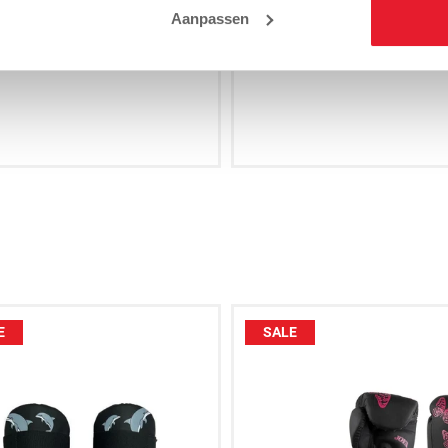
oya Gear Kickboksshort
Joya Gear Kickboksshort 
Aanpassen
Butterfly Roze
Goud
€29.95
€29.95
XS
S
M
XXS
XS
S
E
SALE