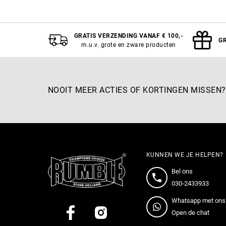
4 OZ
6 OZ
8 OZ
10 OZ
XXS
GRATIS VERZENDING VANAF € 100,-
GR
m.u.v. grote en zware producten
NOOIT MEER ACTIES OF KORTINGEN MISSEN?
KUNNEN WE JE HELPEN?
Bel ons
030-2433933
Whatsapp met ons
Open de chat