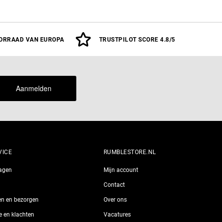
ORRAAD VAN EUROPA
TRUSTPILOT SCORE 4.8/5
Aanmelden
VICE
RUMBLESTORE.NL
ragen
Mijn account
Contact
len en bezorgen
Over ons
ie en klachten
Vacatures