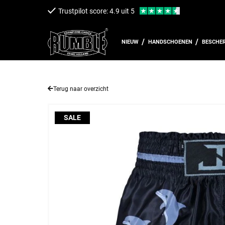
een naar de content
Trustpilot score: 4.9 uit 5
NIEUW
HANDSCHOENEN
BESCHE
Terug naar overzicht
SALE