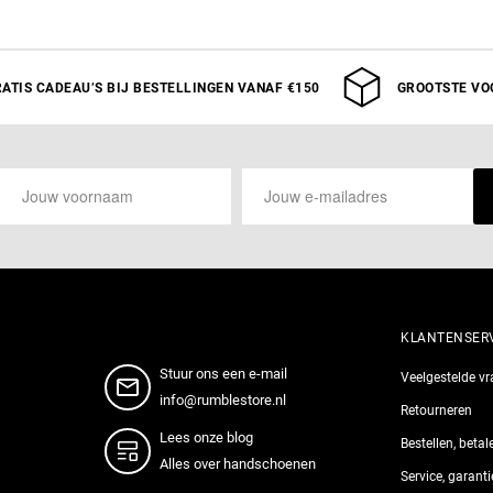
XS
S
M
ATIS CADEAU’S BIJ BESTELLINGEN VANAF €150
GROOTSTE VO
KLANTENSER
Stuur ons een e-mail
Veelgestelde v
info@rumblestore.nl
Retourneren
Lees onze blog
Bestellen, beta
Alles over handschoenen
Service, garant