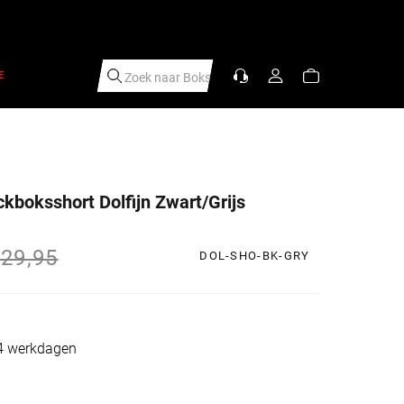
E
Zoek naar
Sc
|
kboksshort Dolfijn Zwart/Grijs
s
rijs
29,95
DOL-SHO-BK-GRY
-4 werkdagen