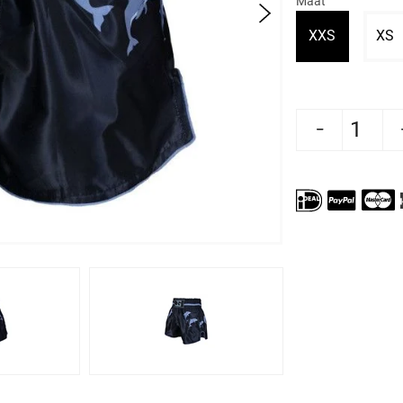
Maat
Variant ui
V
XXS
XS
Aantal verlagen voor Joya Gear Kickboksshort
Aantal verhogen voor Joya Gear 