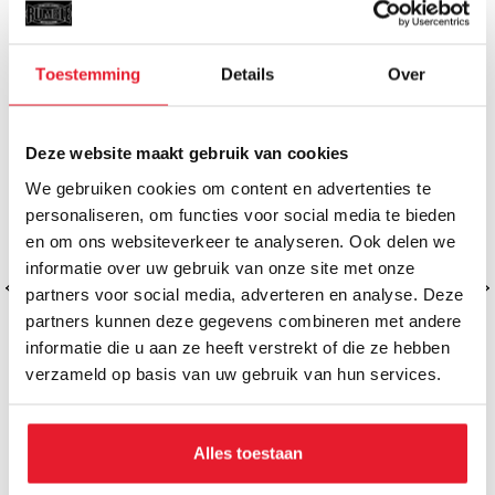
MISSCHIEN VIND JE DIT OOK LEUK
Toestemming
Details
Over
Deze website maakt gebruik van cookies
We gebruiken cookies om content en advertenties te
personaliseren, om functies voor social media te bieden
en om ons websiteverkeer te analyseren. Ook delen we
informatie over uw gebruik van onze site met onze
partners voor social media, adverteren en analyse. Deze
partners kunnen deze gegevens combineren met andere
informatie die u aan ze heeft verstrekt of die ze hebben
verzameld op basis van uw gebruik van hun services.
Joya Gear Bokshandschoenen
Joya Gear B
Alles toestaan
Butterfly Goud
Butte
€34.95
€