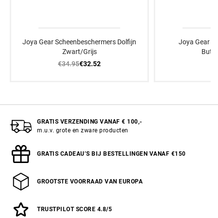
Joya Gear Scheenbeschermers Dolfijn
Joya Gear S
Zwart/Grijs
Butte
€34.95
€
€32.52
GRATIS VERZENDING VANAF € 100,-
m.u.v. grote en zware producten
GRATIS CADEAU’S BIJ BESTELLINGEN VANAF €150
GROOTSTE VOORRAAD VAN EUROPA
TRUSTPILOT SCORE 4.8/5