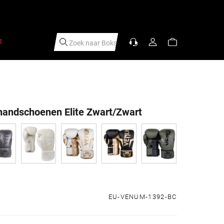
E
Zoek naar
Boks
|
andschoenen Elite Zwart/Zwart
s
EU-VENUM-1392-BC