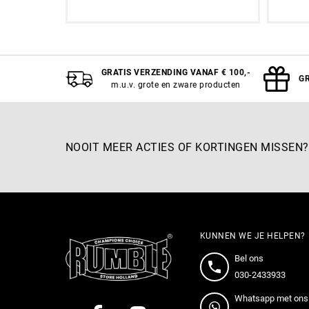
Aan winkelwagen toevoegen
GRATIS VERZENDING VANAF € 100,-
GR
m.u.v. grote en zware producten
NOOIT MEER ACTIES OF KORTINGEN MISSEN?
KUNNEN WE JE HELPEN?
Bel ons
030-2433933
Whatsapp met ons