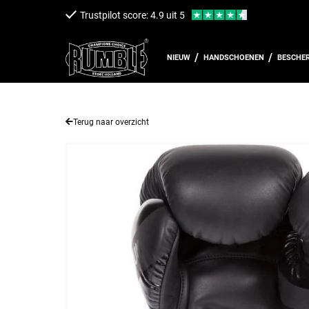
een naar de content
Trustpilot score: 4.9 uit 5
NIEUW
HANDSCHOENEN
BESCHE
Terug naar overzicht