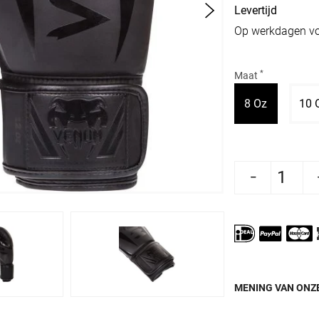
Levertijd
Op werkdagen vo
*
Maat
Variant ui
8 Oz
10 
Aantal verlagen voor Venum Bokshandschoene
Aantal verhogen voor Venum Bok
MENING VAN ONZE