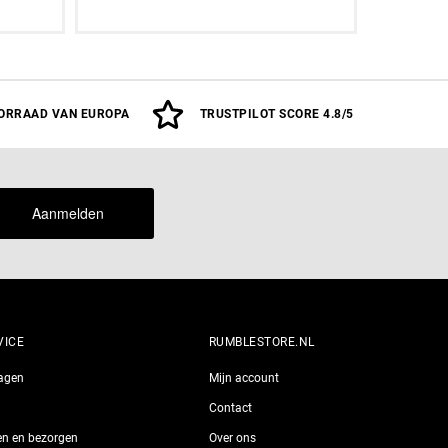
Aan winkelwagen toevoegen
ORRAAD VAN EUROPA
TRUSTPILOT SCORE 4.8/5
Aanmelden
VICE
RUMBLESTORE.NL
ragen
Mijn account
Contact
len en bezorgen
Over ons