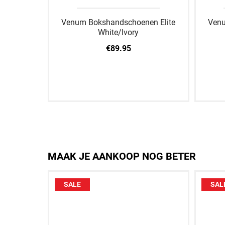
Venum Bokshandschoenen Elite
Venu
White/Ivory
€89.95
10 OZ
12 OZ
14 OZ
16 OZ
MAAK JE AANKOOP NOG BETER
SALE
SAL