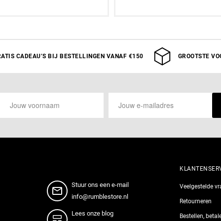
VOLWASSEN
M
L
XL
ATIS CADEAU’S BIJ BESTELLINGEN VANAF €150
GROOTSTE VO
KLANTENSER
Stuur ons een e-mail
Veelgestelde v
info@rumblestore.nl
Retourneren
Lees onze blog
Bestellen, beta