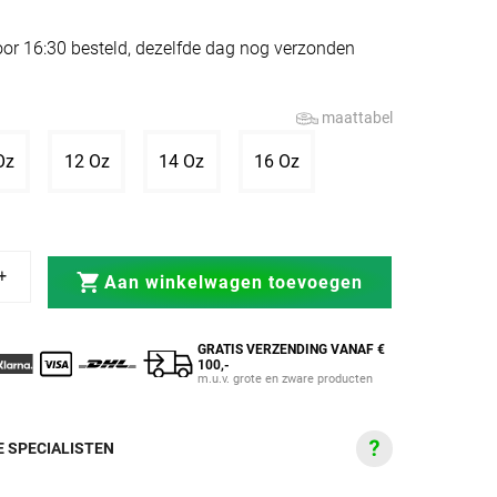
or 16:30 besteld, dezelfde dag nog verzonden
maattabel
tverkocht of niet beschikbaar
Variant uitverkocht of niet beschikbaar
Variant uitverkocht of niet beschikbaar
Variant uitverkocht of niet beschikba
Variant uitverkocht of ni
Oz
12 Oz
14 Oz
16 Oz
n Elite Zwart/Zwart
shandschoenen Elite Zwart/Zwart
Aan winkelwagen toevoegen
GRATIS VERZENDING VANAF €
100,-
m.u.v. grote en zware producten
 SPECIALISTEN