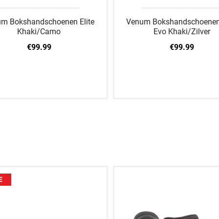
m Bokshandschoenen Elite
Venum Bokshandschoenen 
Khaki/Camo
Evo Khaki/Zilver
€99.99
€99.99
10 OZ
10 OZ
E