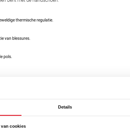
 één bent met de handschoen.
eweldige thermische regulatie.
ie van blessures.
e pols.
Details
 van cookies