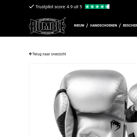
een naar de content
Trustpilot score: 4.9 uit 5
NIEUW
HANDSCHOENEN
BESCHE
Terug naar overzicht