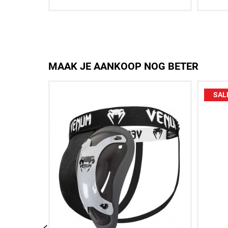
10 OZ
12 OZ
14 OZ
16 OZ
10 O
MAAK JE AANKOOP NOG BETER
SAL