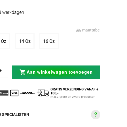
-8 werkdagen
maattabel
itverkocht of niet beschikbaar
Variant uitverkocht of niet beschikbaar
Variant uitverkocht of niet beschikbaar
Variant uitverkocht of niet beschikb
 Oz
14 Oz
16 Oz
 Elite Zilver/Zwart
shandschoenen Elite Zilver/Zwart
Aan winkelwagen toevoegen
GRATIS VERZENDING VANAF €
100,-
m.u.v. grote en zware producten
 SPECIALISTEN