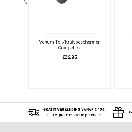
rs Elite
Venum Tok/Kruisbeschermer
Competitor
€36.95
XL
M
L
XL
A
GRATIS VERZENDING VANAF € 100,-
GR
m.u.v. grote en zware producten