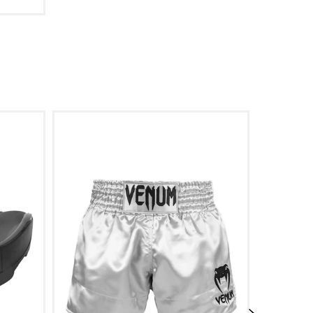
Z
16 OZ