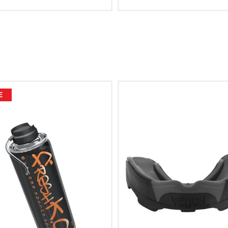
Z
12 OZ
14 OZ
16 OZ
8 OZ
10 OZ
12 OZ
14 O
E