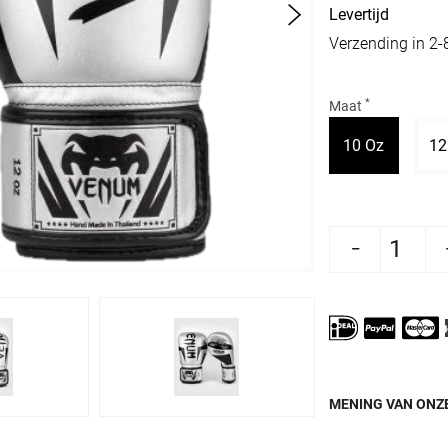
Levertijd
Verzending in 2
*
Maat
Variant u
10 Oz
12
Aantal verlagen voor Venum Bokshandschoenen
Aantal verhogen voor Venum Bok
MENING VAN ONZE