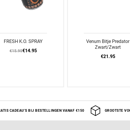
FRESH K.O. SPRAY
Venum Bitje Predator
Zwart/Zwart
€14.95
€15.95
€21.95
an winkelwagen toevoegen
VOLWASSEN
ATIS CADEAU’S BIJ BESTELLINGEN VANAF €150
GROOTSTE VO