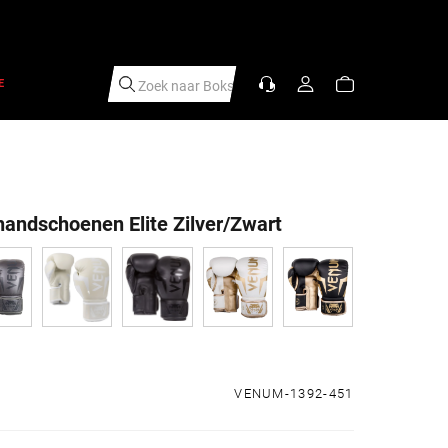
E
Zoek naar
B
|
ndschoenen Elite Zilver/Zwart
s
VENUM-1392-451