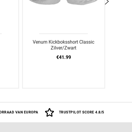
Venum Kickboksshort Classic
Venum 
Zilver/Zwart
€41.99
XS
S
M
L
XL
XXL
ORRAAD VAN EUROPA
TRUSTPILOT SCORE 4.8/5