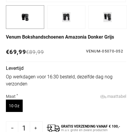
Venum Bokshandschoenen Amazonia Donker Grijs
€69,99
Normale prijs
Aanbiedingsprijs
€89,99
VENUM-05070-052
Levertijd
Op werkdagen voor 16:30 besteld, dezelfde dag nog
verzonden
*
maattabel
Maat
Variant uitverkocht of niet beschikbaar
10 Oz
GRATIS VERZENDING VANAF € 100,-
Bokshandschoenen Amazonia Donker Grijs
oor Venum Bokshandschoenen Amazonia Donker Grijs
m.u.v. grote en zware producten