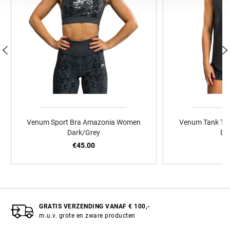
Venum Sport Bra Amazonia Women
Venum Tank To
Dark/Grey
Da
€45.00
€
GRATIS VERZENDING VANAF € 100,-
m.u.v. grote en zware producten