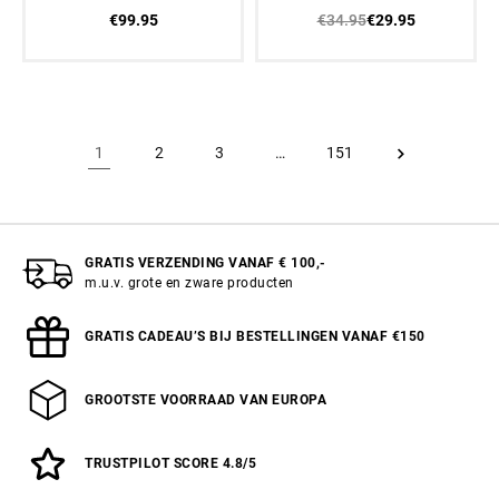
1 Zwart
Luxe Zwart
€99.95
€34.95
€29.95
1
2
3
…
151
GRATIS VERZENDING VANAF € 100,-
m.u.v. grote en zware producten
GRATIS CADEAU’S BIJ BESTELLINGEN VANAF €150
GROOTSTE VOORRAAD VAN EUROPA
TRUSTPILOT SCORE 4.8/5