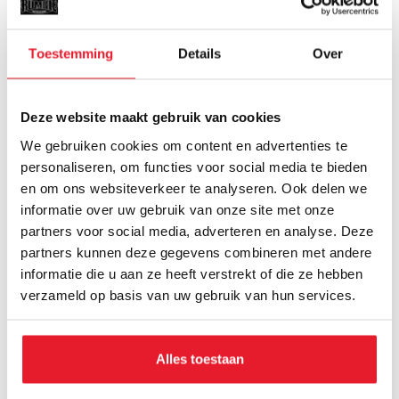
Toestemming
Details
Over
Deze website maakt gebruik van cookies
We gebruiken cookies om content en advertenties te
personaliseren, om functies voor social media te bieden
en om ons websiteverkeer te analyseren. Ook delen we
informatie over uw gebruik van onze site met onze
Rumble
Rumble
partners voor social media, adverteren en analyse. Deze
Scheenbeschermers
Scheenbeschermers
Kous Zwart-Wit
Kous Wit
partners kunnen deze gegevens combineren met andere
€19.95
€17.50
€17.50
informatie die u aan ze heeft verstrekt of die ze hebben
verzameld op basis van uw gebruik van hun services.
SALE
Alles toestaan