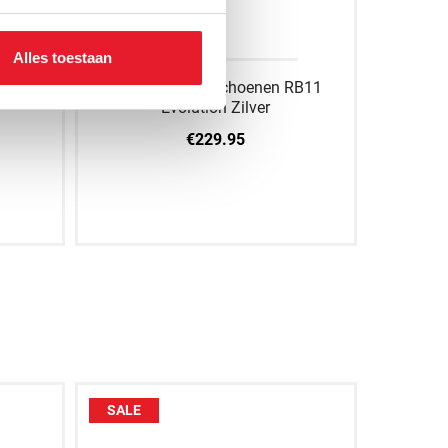
Alles toestaan
RB11
Rival Zakhandschoenen RB11
Rival
Evolution Zilver
€229.95
M
L
SALE