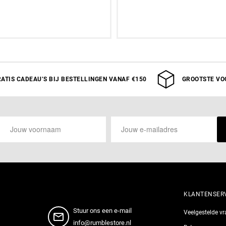
S
M
L
XL
Aan winkelwagen toev
ATIS CADEAU’S BIJ BESTELLINGEN VANAF €150
GROOTSTE VO
KLANTENSER
Stuur ons een e-mail
Veelgestelde v
info@rumblestore.nl