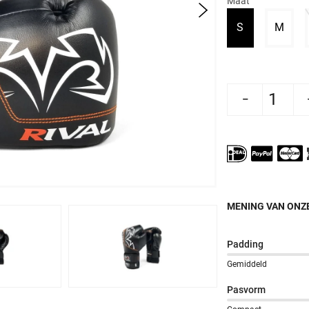
Maat
Variant uitve
Varia
S
M
Aantal verlagen voor Rival Zakhandschoenen 
Aantal verhogen voor Rival Zak
MENING VAN ONZE
Padding
Gemiddeld
Pasvorm