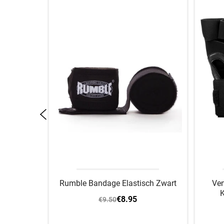
addles
Rumble Bandage Elastisch Zwart
Ve
K
€8.95
€9.50