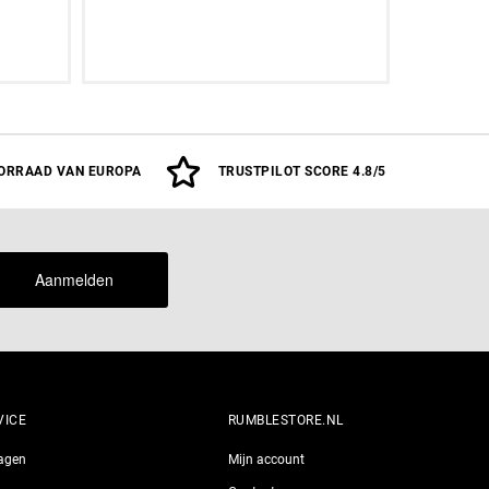
oegen
12 OZ
14 OZ
16 OZ
18 OZ
Aan
ORRAAD VAN EUROPA
TRUSTPILOT SCORE 4.8/5
Aanmelden
VICE
RUMBLESTORE.NL
ragen
Mijn account