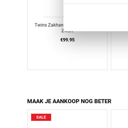
en RB11
Twins Zakhandschoenen TBM 1
Ri
Zwart
€99.95
M
L
XL
S
MAAK JE AANKOOP NOG BETER
SALE