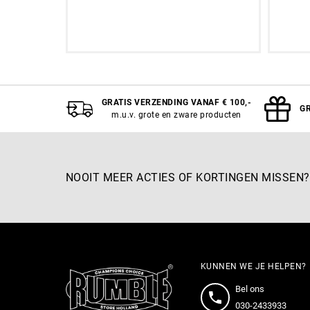
oevoegen
Aan winkelwagen toevoegen
XS
GRATIS VERZENDING VANAF € 100,-
GR
m.u.v. grote en zware producten
NOOIT MEER ACTIES OF KORTINGEN MISSEN?
KUNNEN WE JE HELPEN?
Bel ons
030-2433933