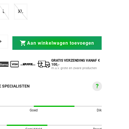
rkocht of niet beschikbaar
nt uitverkocht of niet beschikbaar
Variant uitverkocht of niet beschikbaar
Variant uitverkocht of niet beschikbaar
L
XL
RB1 Ultra 2.0 Zwart
handschoenen RB1 Ultra 2.0 Zwart
Aan winkelwagen toevoegen
GRATIS VERZENDING VANAF €
100,-
m.u.v. grote en zware producten
 SPECIALISTEN
Goed
Dik