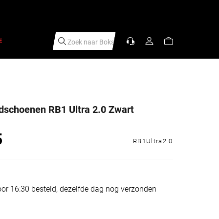
E
Zoek naar
|
dschoenen RB1 Ultra 2.0 Zwart
5
s
RB1Ultra2.0
or 16:30 besteld, dezelfde dag nog verzonden