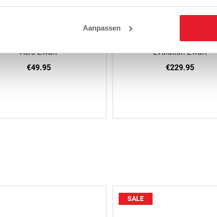
Aanpassen
val Zakhandschoenen RB4
Rival Zakhandschoenen 
Aero Zwart
Evolution Zwart
€49.95
€229.95
M
L
XL
M
L
XL
SALE