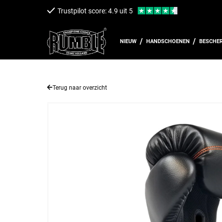
een naar de content
Trustpilot score: 4.9 uit 5
NIEUW
HANDSCHOENEN
BESCHE
Terug naar overzicht