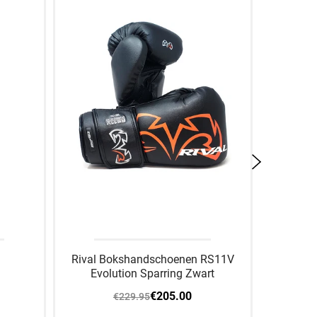
Rival Bokshandschoenen RS11V
Rival
Evolution Sparring Zwart
€205.00
€229.95