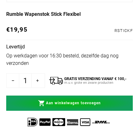
Rumble Wapenstok Stick Flexibel
€19,95
Normale prijs
RSTICKF
Levertijd
Op werkdagen voor 16:30 besteld, dezelfde dag nog
verzonden
GRATIS VERZENDING VANAF € 100,-
 Rumble Wapenstok Stick Flexibel
hogen voor Rumble Wapenstok Stick Flexibel
m.u.v. grote en zware producten
Aan winkelwagen toevoegen