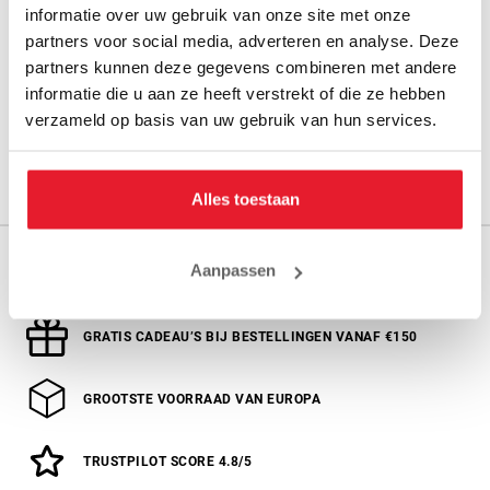
informatie over uw gebruik van onze site met onze
partners voor social media, adverteren en analyse. Deze
partners kunnen deze gegevens combineren met andere
Pantalon Matsuru Zwart
Matsuru Pa
informatie die u aan ze heeft verstrekt of die ze hebben
€21.30
€
verzameld op basis van uw gebruik van hun services.
Alles toestaan
GRATIS VERZENDING VANAF € 100,-
Aanpassen
m.u.v. grote en zware producten
GRATIS CADEAU’S BIJ BESTELLINGEN VANAF €150
GROOTSTE VOORRAAD VAN EUROPA
TRUSTPILOT SCORE 4.8/5