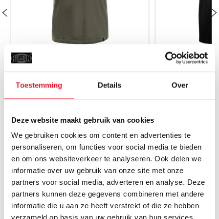
Venum T-Shirt Classic Khaki
Venum T-Shirt
Toestemming
Details
Over
€24.95
€
Deze website maakt gebruik van cookies
We gebruiken cookies om content en advertenties te
personaliseren, om functies voor social media te bieden
en om ons websiteverkeer te analyseren. Ook delen we
informatie over uw gebruik van onze site met onze
MAAK JE AANKOOP NOG BETER
partners voor social media, adverteren en analyse. Deze
partners kunnen deze gegevens combineren met andere
SALE
SALE
informatie die u aan ze heeft verstrekt of die ze hebben
verzameld op basis van uw gebruik van hun services.