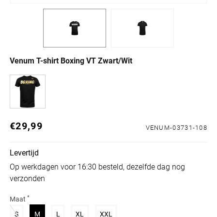
Venum T-shirt Boxing VT Zwart/Wit
€29,99
Normale prijs
VENUM-03731-108
Levertijd
Op werkdagen voor 16:30 besteld, dezelfde dag nog
verzonden
*
Maat
Variant uitverkocht of niet beschikbaar
Variant uitverkocht of niet beschikbaar
Variant uitverkocht of niet beschikbaar
Variant uitverkocht of niet beschikbaar
Variant uitverkocht of niet beschik
S
M
L
XL
XXL