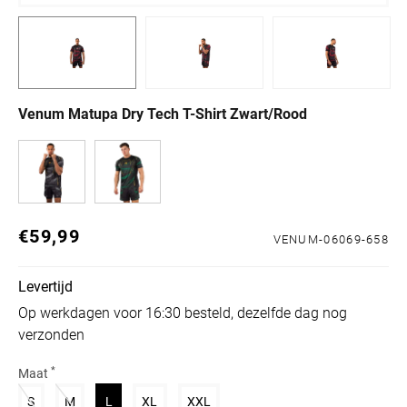
Venum Matupa Dry Tech T-Shirt Zwart/Rood
€59,99
Normale prijs
VENUM-06069-658
Levertijd
Op werkdagen voor 16:30 besteld, dezelfde dag nog
verzonden
*
Maat
Variant uitverkocht of niet beschikbaar
Variant uitverkocht of niet beschikbaar
Variant uitverkocht of niet beschikbaar
Variant uitverkocht of niet beschikbaar
Variant uitverkocht of niet beschik
S
M
L
XL
XXL