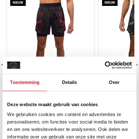
NIEUW
NIEUW
Toestemming
Details
Over
Deze website maakt gebruik van cookies
Venum Matupa Training Short
Venum Matup
We gebruiken cookies om content en advertenties te
Zwart/Rood
Zwa
personaliseren, om functies voor social media te bieden
€59.99
€
en om ons websiteverkeer te analyseren. Ook delen we
informatie over uw gebruik van onze site met onze