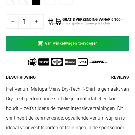
GRATIS VERZENDING VANAF € 100,-
m Matupa Dry Tech T-Shirt Zwart/Rood
 voor Venum Matupa Dry Tech T-Shirt Zwart/Rood
m.u.v. grote en zware producten
Aan winkelwagen toevoegen
BESCHRIJVING
REVIEWS
Het Venum Matupa Men’s Dry-Tech T-Shirt is gemaakt van
Dry-Tech performance stof die je comfortabel en koel
houdt – zelfs tijdens de meest intensieve trainingen. Dit
shirt heeft de kenmerkende, opvallende Venum-stijl en is
ideaal voor vechtsporten of trainingen in de sportschool.