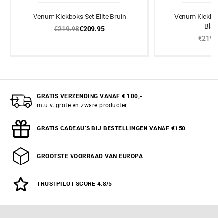
Venum Kickboks Set Elite Bruin
Venum Kickbok
Bla
€219.98
€209.95
€219.
GRATIS VERZENDING VANAF € 100,-
m.u.v. grote en zware producten
GRATIS CADEAU’S BIJ BESTELLINGEN VANAF €150
GROOTSTE VOORRAAD VAN EUROPA
TRUSTPILOT SCORE 4.8/5