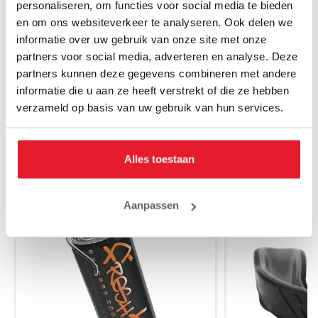
personaliseren, om functies voor social media te bieden
Venum Fightshort Phantom
Venum Fight
en om ons websiteverkeer te analyseren. Ook delen we
Zwart/Rood
Zwa
informatie over uw gebruik van onze site met onze
€64.90
€
partners voor social media, adverteren en analyse. Deze
partners kunnen deze gegevens combineren met andere
informatie die u aan ze heeft verstrekt of die ze hebben
verzameld op basis van uw gebruik van hun services.
MAAK JE AANKOOP NOG BETER
Alles toestaan
SALE
Aanpassen