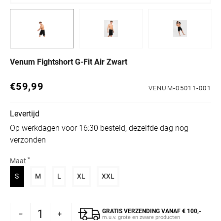
Venum Fightshort G-Fit Air Zwart
€59,99
Normale prijs
VENUM-05011-001
Levertijd
Op werkdagen voor 16:30 besteld, dezelfde dag nog
verzonden
*
Maat
Variant uitverkocht of niet beschikbaar
Variant uitverkocht of niet beschikbaar
Variant uitverkocht of niet beschikbaar
Variant uitverkocht of niet beschikbaar
Variant uitverkocht of niet beschik
S
M
L
XL
XXL
GRATIS VERZENDING VANAF € 100,-
Venum Fightshort G-Fit Air Zwart
hogen voor Venum Fightshort G-Fit Air Zwart
m.u.v. grote en zware producten