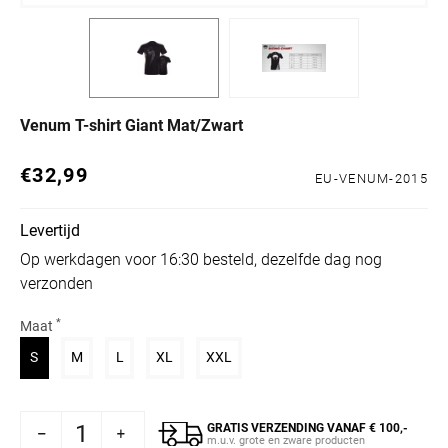
Venum T-shirt Giant Mat/Zwart
€32,99
Normale prijs
EU-VENUM-2015
Levertijd
Op werkdagen voor 16:30 besteld, dezelfde dag nog
verzonden
*
Maat
Variant uitverkocht of niet beschikbaar
Variant uitverkocht of niet beschikbaar
Variant uitverkocht of niet beschikbaar
Variant uitverkocht of niet beschikbaar
Variant uitverkocht of niet beschik
S
M
L
XL
XXL
GRATIS VERZENDING VANAF € 100,-
r Venum T-shirt Giant Mat/Zwart
rhogen voor Venum T-shirt Giant Mat/Zwart
m.u.v. grote en zware producten