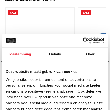
MAAK JE AANKOOP NOG BETER
SALE
SALE
Toestemming
Details
Over
Deze website maakt gebruik van cookies
We gebruiken cookies om content en advertenties te
personaliseren, om functies voor social media te bieden
en om ons websiteverkeer te analyseren. Ook delen we
Rumble Bitje Rood
Rumble 
informatie over uw gebruik van onze site met onze
€5.50
€5.
€4.95
partners voor social media, adverteren en analyse. Deze
partners kunnen deze gegevens combineren met andere