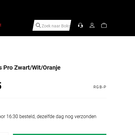
E
Zoek naar
Bo
|
s Pro Zwart/Wit/Oranje
5
s
RGB-P
or 16:30 besteld, dezelfde dag nog verzonden