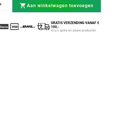
Zwart/Wit/Oranje
Sporttas Pro Zwart/Wit/Oranje
Aan winkelwagen toevoegen
GRATIS VERZENDING VANAF €
100,-
m.u.v. grote en zware producten