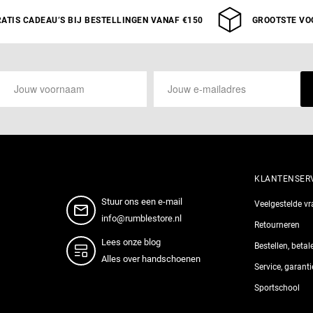
an winkelwagen toevoegen
12 OZ
14 OZ
16 OZ
ATIS CADEAU’S BIJ BESTELLINGEN VANAF €150
GROOTSTE VO
KLANTENSER
Stuur ons een e-mail
Veelgestelde v
info@rumblestore.nl
Retourneren
Lees onze blog
Bestellen, beta
Alles over handschoenen
Service, garant
Sportschool