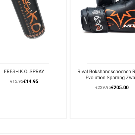
FRESH K.O. SPRAY
Rival Bokshandschoenen 
Evolution Sparring Zwa
€14.95
€15.95
€205.00
€229.95