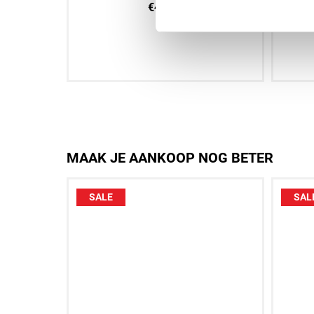
€44.95
Aan winkelwagen toevoegen
A
MAAK JE AANKOOP NOG BETER
SALE
SAL