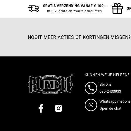
Aan winkelwagen toevoegen
A
GRATIS VERZENDING VANAF € 100,-
GR
m.u.v. grote en zware producten
NOOIT MEER ACTIES OF KORTINGEN MISSEN?
KUNNEN WE JE HELPEN?
Bel ons
030-2433933
Whatsapp met ons
Open de chat