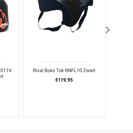
RS11V
Rival Boks Tok RNFL10 Zwart
Rival
rt
€119.95