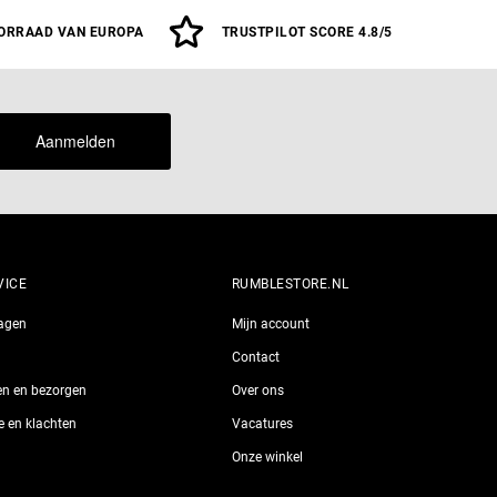
18 OZ
M
L
ORRAAD VAN EUROPA
TRUSTPILOT SCORE 4.8/5
Aanmelden
VICE
RUMBLESTORE.NL
ragen
Mijn account
Contact
len en bezorgen
Over ons
ie en klachten
Vacatures
Onze winkel