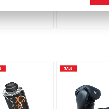
€74.95
an winkelwagen toevoegen
Aan winkelwagen toev
E
SALE