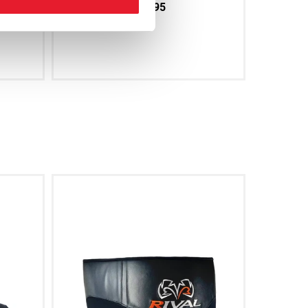
€74.95
oegen
Aan winkelwagen toevoegen