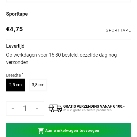
Sporttape
€4,75
Normale prijs
SPORTTAPE
Levertijd
Op werkdagen voor 16:30 besteld, dezelfde dag nog
verzonden
*
Breedte
Variant uitverkocht of niet beschikbaar
Variant uitverkocht of niet beschikbaar
2,5 cm
3,8 cm
GRATIS VERZENDING VANAF € 100,-
rlagen voor Sporttape
Aantal verhogen voor Sporttape
m.u.v. grote en zware producten
Aan winkelwagen toevoegen