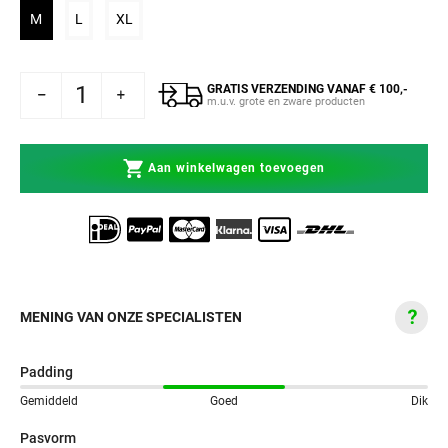
Variant uitverkocht of niet beschikbaar
Variant uitverkocht of niet beschikbaar
Variant uitverkocht of niet beschikbaar
M
L
XL
GRATIS VERZENDING VANAF € 100,-
enbeschermers Challenger Standup Zwart-Wit
Venum Scheenbeschermers Challenger Standup Zwart-Wit
m.u.v. grote en zware producten
Aan winkelwagen toevoegen
MENING VAN ONZE SPECIALISTEN
Padding
Gemiddeld
Goed
Dik
Pasvorm