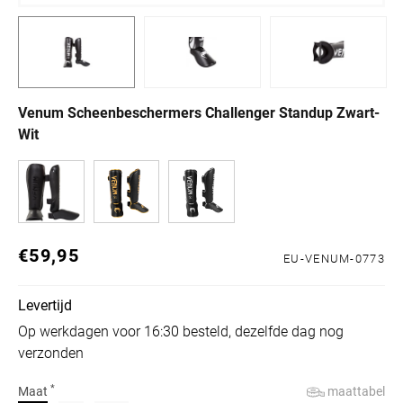
Venum Scheenbeschermers Challenger Standup Zwart-
Wit
€59,95
Normale prijs
EU-VENUM-0773
Levertijd
Op werkdagen voor 16:30 besteld, dezelfde dag nog
verzonden
*
maattabel
Maat