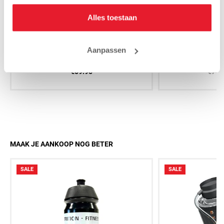
Alles toestaan
Venum Scheenbeschermers
Rumble Scheenb
Aanpassen
Challenger Standup Zwart-Zwart
zwar
€59.95
€74.
MAAK JE AANKOOP NOG BETER
SALE
SALE