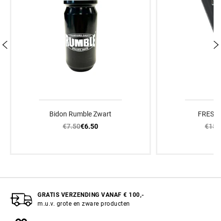
Bidon Rumble Zwart
FRESH 
€7.50
€15.
€6.50
GRATIS VERZENDING VANAF € 100,-
m.u.v. grote en zware producten