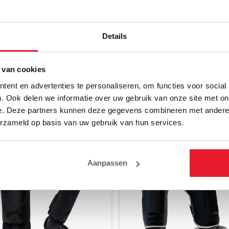
stekende stuk naar buiten te wijzen, op deze manier heb je tijdens je tra
gs in onze showroom in Houten.
Details
 van cookies
ent en advertenties te personaliseren, om functies voor social
. Ook delen we informatie over uw gebruik van onze site met on
e. Deze partners kunnen deze gegevens combineren met andere i
erzameld op basis van uw gebruik van hun services.
Aanpassen