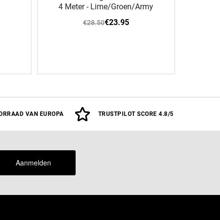
4 Meter - Lime/Groen/Army
€23.95
€28.50
Aan
ORRAAD VAN EUROPA
TRUSTPILOT SCORE 4.8/5
Aanmelden