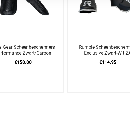
a Gear Scheenbeschermers
Rumble Scheenbescherm
rformance Zwart/Carbon
Exclusive Zwart-Wit 2.
€150.00
€114.95
M
L
XL
S
M
L