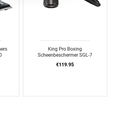
ers
King Pro Boxing
0
Scheenbeschermer SGL-7
€119.95
XL
S
M
L
XL