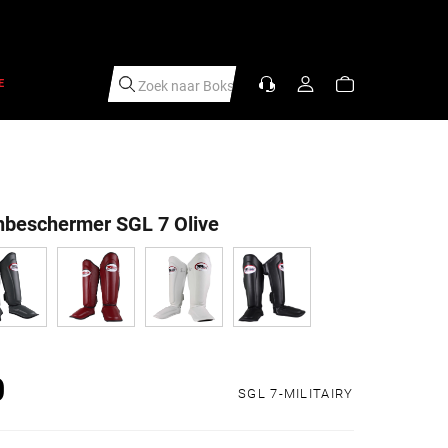
E
Zoek naar
S
|
nbeschermer SGL 7 Olive
0
s
SGL 7-MILITAIRY