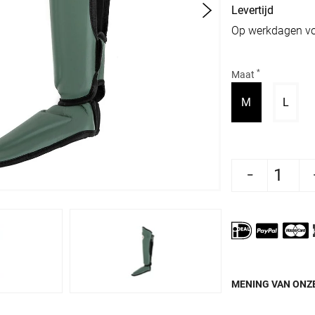
Levertijd
Op werkdagen vo
*
Maat
Variant uitve
Varia
M
L
Aantal verlagen voor Twins Scheenbesche
Aantal verhogen voor Twins 
MENING VAN ONZE