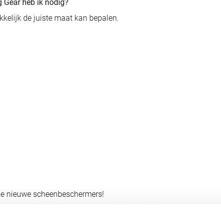
 Gear heb ik nodig?
elijk de juiste maat kan bepalen.
 je nieuwe scheenbeschermers!
en. Een scheenbeschermer die tegen de knie aan komt, gaat irriteren en zi
rak te zitten, deze rekt uit op het moment dat je gaat trainen en zorgt er