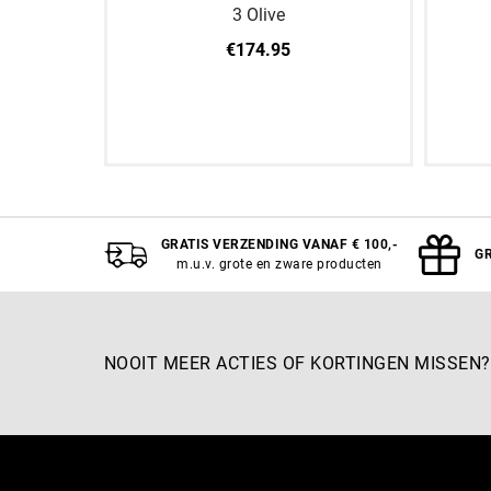
3 Olive
€174.95
XL
10 OZ
12 OZ
14 OZ
16 OZ
S
GRATIS VERZENDING VANAF € 100,-
GR
m.u.v. grote en zware producten
NOOIT MEER ACTIES OF KORTINGEN MISSEN?