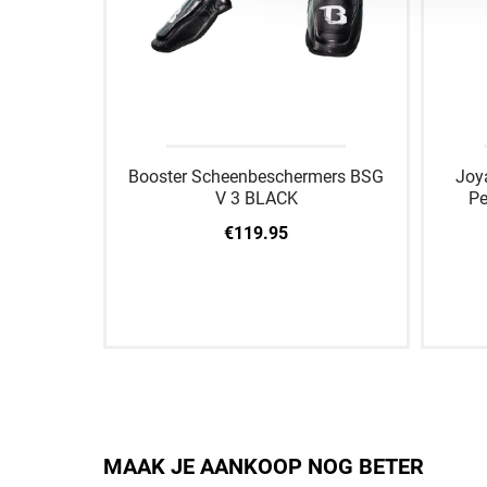
Booster Scheenbeschermers BSG
Joy
V 3 BLACK
Pe
€119.95
S
M
L
XL
S
MAAK JE AANKOOP NOG BETER