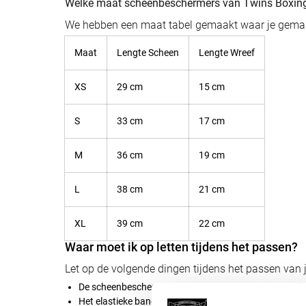
Welke maat scheenbeschermers van Twins Boxing
We hebben een maat tabel gemaakt waar je gemakk
Maat
Lengte Scheen
Lengte Wreef
XS
29 cm
15 cm
S
33 cm
17 cm
M
36 cm
19 cm
L
38 cm
21 cm
XL
39 cm
22 cm
Waar moet ik op letten tijdens het passen?
Let op de volgende dingen tijdens het passen van
De scheenbeschermer hoort net onder de knie te eindig
Het elastieke band onder de voet hoort in het begin st