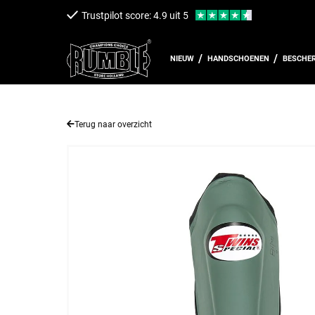
een naar de content
Trustpilot score: 4.9 uit 5
NIEUW
HANDSCHOENEN
BESCHE
Terug naar overzicht