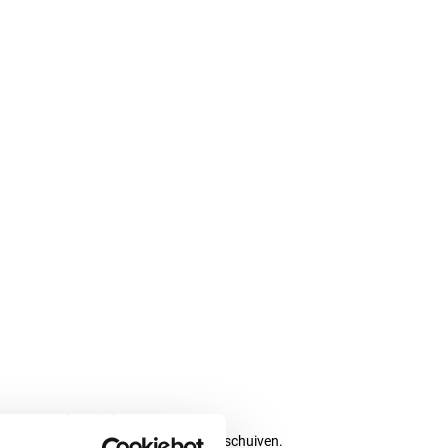
t niet comfortabel.
voor dat de wreefbeschermer niet gaat schuiven.