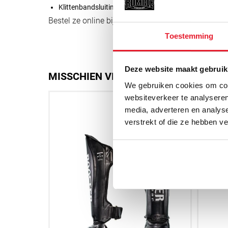
Klittenbandsluiting aan de achterkant horen met het uit
Bestel ze online bij
www.rumblestore.nl
of kom lan
Toestemming
Deze website maakt gebruik
MISSCHIEN VIND JE DIT OOK LEUK
We gebruiken cookies om cont
websiteverkeer te analyseren
media, adverteren en analys
verstrekt of die ze hebben v