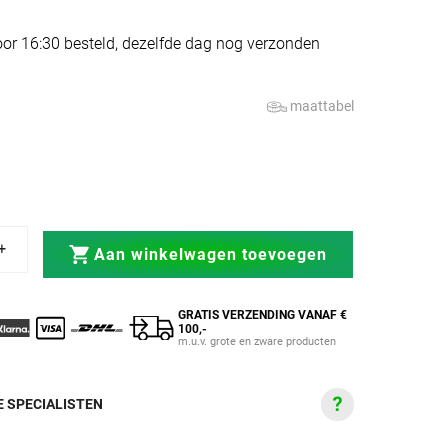
or 16:30 besteld, dezelfde dag nog verzonden
maattabel
rkocht of niet beschikbaar
nt uitverkocht of niet beschikbaar
rmer SGL 7 Olive
Scheenbeschermer SGL 7 Olive
Aan winkelwagen toevoegen
GRATIS VERZENDING VANAF €
100,-
m.u.v. grote en zware producten
 SPECIALISTEN