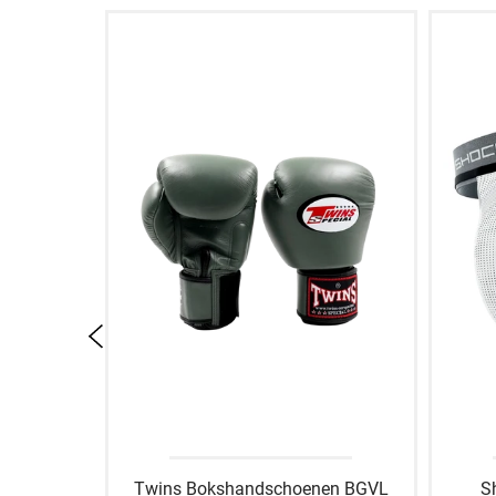
TTE001
Twins Bokshandschoenen BGVL
S