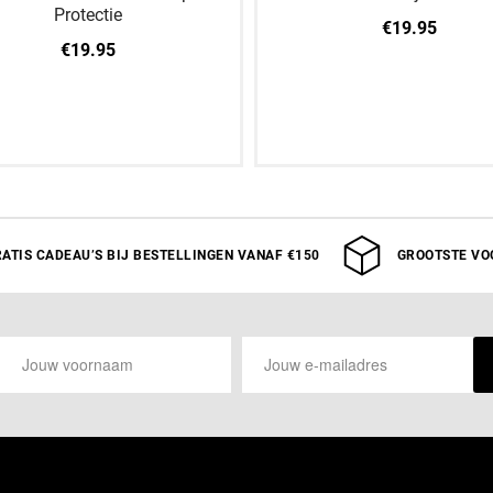
Protectie
€19.95
€19.95
M
L
XL
XXL
VOLWASSEN
ATIS CADEAU’S BIJ BESTELLINGEN VANAF €150
GROOTSTE VO