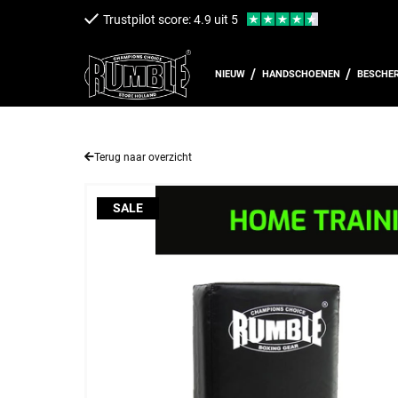
een naar de content
Trustpilot score: 4.9 uit 5
NIEUW
HANDSCHOENEN
BESCHE
Terug naar overzicht
SALE