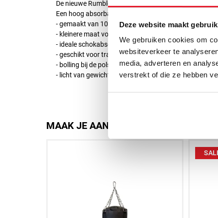
De nieuwe Rumble lichtgewicht targets voor hook & jab t
Een hoog absorbatie-niveau van de padding om de stote
- gemaakt van 100% leder
Deze website maakt gebruik
- kleinere maat voor precisie-training
We gebruiken cookies om cont
- ideale schokabsorberende padding
websiteverkeer te analyseren
- geschikt voor trainer en leerling
media, adverteren en analys
- bolling bij de pols voor extra steun en comfort
verstrekt of die ze hebben v
- licht van gewicht
MAAK JE AANKOOP NOG BETER
SAL