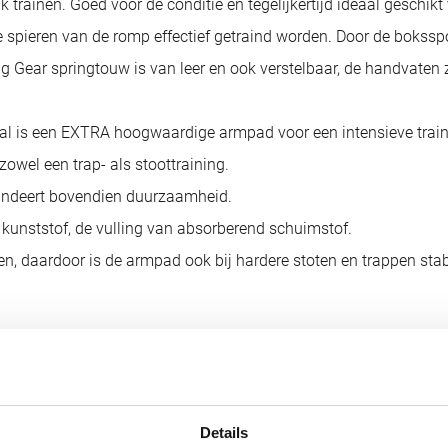
rainen. Goed voor de conditie en tegelijkertijd ideaal geschikt 
 spieren van de romp effectief getraind worden. Door de bokss
g Gear springtouw is van leer en ook verstelbaar, de handvaten 
l is een EXTRA hoogwaardige armpad voor een intensieve train
owel een trap- als stoottraining.
andeert bovendien duurzaamheid.
kunststof, de vulling van absorberend schuimstof.
n, daardoor is de armpad ook bij hardere stoten en trappen stab
t
Details