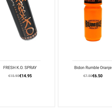
FRESH K.O. SPRAY
Bidon Rumble Oranje
€14.95
€6.50
€15.95
€7.50