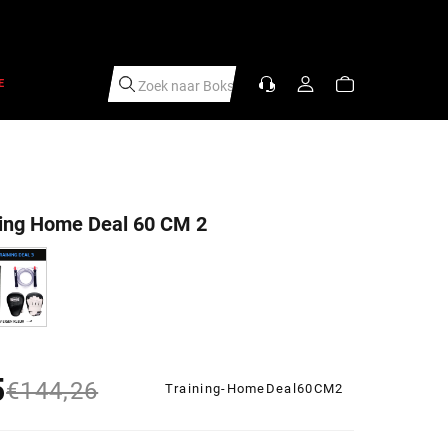
E
Zoek naar
S
|
ing Home Deal 60 CM 2
5
s
rijs
€144,26
Training-HomeDeal60CM2