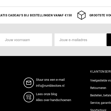
an winkelwagen toevoegen
Aan winkelwagen toev
ATIS CADEAU’S BIJ BESTELLINGEN VANAF €150
GROOTSTE VO
KLANTENSER
Stuur ons een e-mail
Veelgestelde v
info@rumblestore.nl
Retourneren
Lees onze blog
Bestellen, beta
Alles over handschoenen
Service, garant
Sportschool