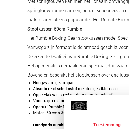
Met springtouwen kan men het lichaam omvangrijk t
springtouw kunnen armen, benen, schouders en de
laatste jaren steeds populairder. Het Rumble Boxin
Stootkussen 60cm Rumble
Het Rumble Boxing Gear stootkussen model Specia
Vanwege zijn formaat is de armpad geschikt voor z
De erkende kwaliteit van Rumble Boxing Gear gar
Het oppervlak is gemaakt van speciaal, duurzaam 
Bovendien beschikt het stootkussen over drie lusse
Hoogwaardige armpad
Absorberend schuimstof met drie gestikte lussen
Oppervlak van speciaal, duurzaam kunststof
Voor trap- en stoottraining van alle soorten vechtspor
Opdruk "Rumble Boxing Gear"
Maten: 60 cm x 30 cm x 15 cm
Toestemming
Handpads Rumble Curved Ready Leer per paar