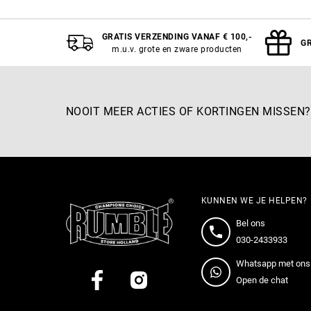
Aan winkelwagen toevoegen
A
GRATIS VERZENDING VANAF € 100,-
GR
m.u.v. grote en zware producten
NOOIT MEER ACTIES OF KORTINGEN MISSEN?
KUNNEN WE JE HELPEN?
Bel ons
030-2433933
Whatsapp met ons
Open de chat