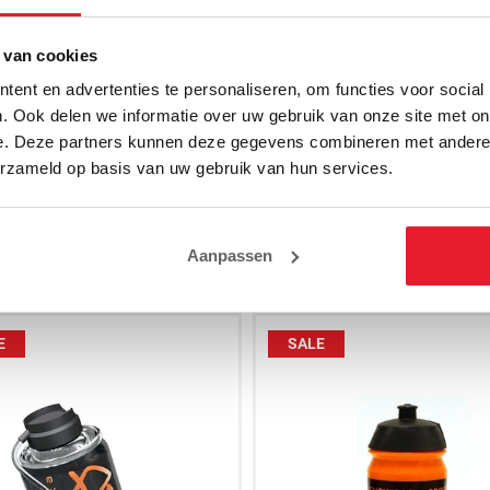
raining en ook ideaal voor precisietraining. Met extra comfort voor de tra
n tot een minimum op te vangen. De pads worden per paar geleverd. Een p
 van cookies
ent en advertenties te personaliseren, om functies voor social
. Ook delen we informatie over uw gebruik van onze site met on
e. Deze partners kunnen deze gegevens combineren met andere i
erzameld op basis van uw gebruik van hun services.
Aanpassen
E
SALE