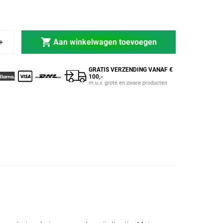
me Deal 60 CM 2
e Training Home Deal 60 CM 2
Aan winkelwagen toevoegen
GRATIS VERZENDING VANAF €
100,-
m.u.v. grote en zware producten