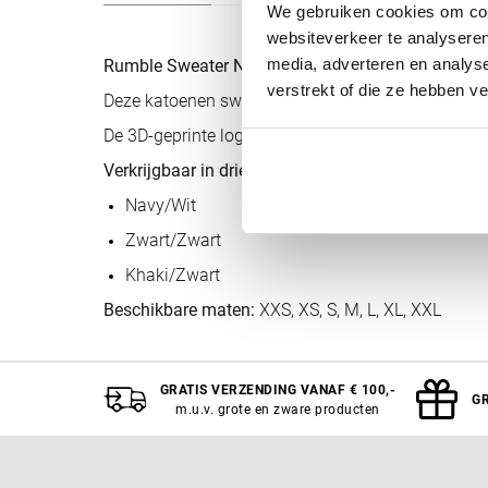
We gebruiken cookies om cont
websiteverkeer te analyseren
media, adverteren en analys
Rumble Sweater Navy/Wit
verstrekt of die ze hebben v
Deze katoenen sweater van Rumble heeft een modern
De 3D-geprinte logo’s op de hoodie geven de sweate
Verkrijgbaar in drie kleurencombinaties:
Navy/Wit
Zwart/Zwart
Khaki/Zwart
Beschikbare maten:
XXS, XS, S, M, L, XL, XXL
GRATIS VERZENDING VANAF € 100,-
GR
m.u.v. grote en zware producten