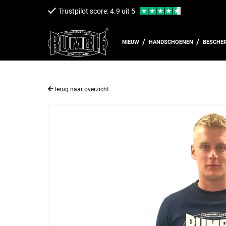
een naar de content
Trustpilot score: 4.9 uit 5
NIEUW
HANDSCHOENEN
BESCHE
Terug naar overzicht