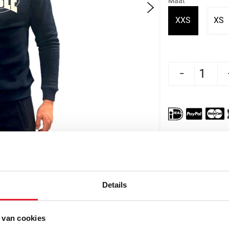
Maat
Variant ui
V
XXS
XS
Aantal verlagen voor Rumble Sweate
Aantal verhogen voor R
Details
 van cookies