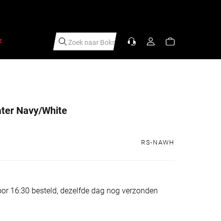
E
Zoek naar
Bo
|
ter Navy/White
s
RS-NAWH
or 16:30 besteld, dezelfde dag nog verzonden