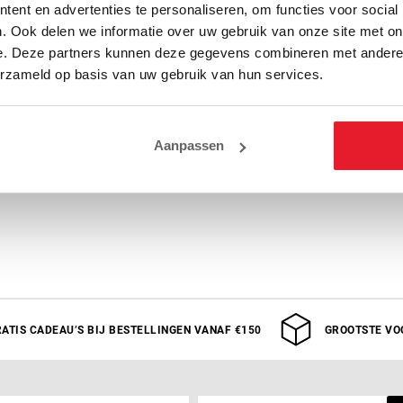
ent en advertenties te personaliseren, om functies voor social
. Ook delen we informatie over uw gebruik van onze site met on
e. Deze partners kunnen deze gegevens combineren met andere i
erzameld op basis van uw gebruik van hun services.
e slim fit pasvorm en biedt zowel comfort als stijl.
r een stoere en luxe uitstraling.
Aanpassen
ATIS CADEAU’S BIJ BESTELLINGEN VANAF €150
GROOTSTE VO