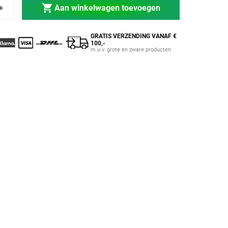
+ Kind Deal
umble Ouder + Kind Deal
Aan winkelwagen toevoegen
GRATIS VERZENDING VANAF €
100,-
m.u.v. grote en zware producten