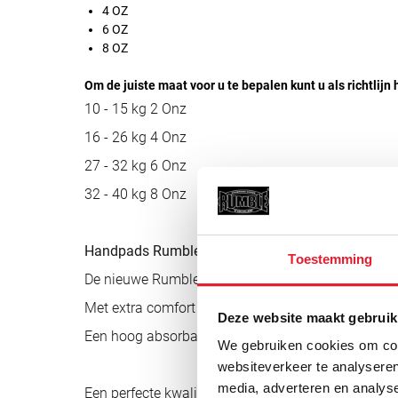
4 OZ
6 OZ
8 OZ
Om de juiste maat voor u te bepalen kunt u als richtlij
10 - 15 kg 2 Onz
16 - 26 kg 4 Onz
27 - 32 kg 6 Onz
32 - 40 kg 8 Onz
Handpads Rumble Ready PU per paar
Toestemming
De nieuwe Rumble lichtgewicht targets voor hook & 
Met extra comfort voor de trainer door een grip voo
Deze website maakt gebruik
Een hoog absorbatie-niveau van de padding om de
We gebruiken cookies om cont
websiteverkeer te analyseren
media, adverteren en analys
Een perfecte kwaliteit voor een super lage prijs.