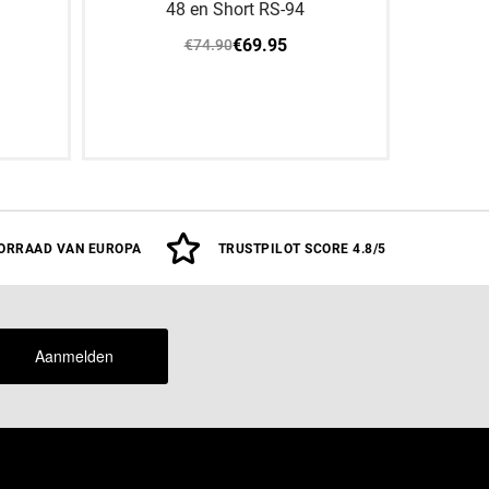
48 en Short RS-94
€69.95
€74.90
14 JAAR
ORRAAD VAN EUROPA
TRUSTPILOT SCORE 4.8/5
Aanmelden