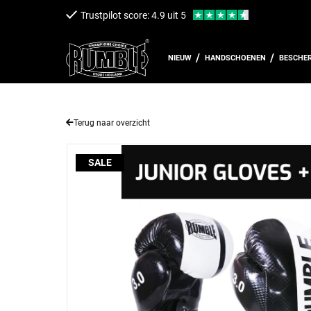
een naar de content
Trustpilot score: 4.9 uit 5
NIEUW
HANDSCHOENEN
BESCHE
Terug naar overzicht
SALE