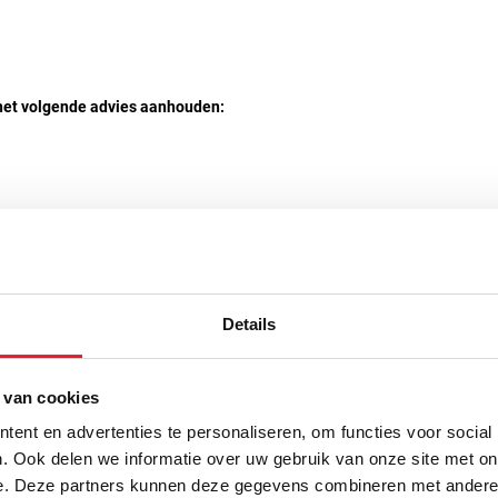
n het volgende advies aanhouden:
Details
jab training en ook ideaal voor precisietraining.
r de vingers en strap bij de pols.
 van cookies
 stoten tot een minimum op te vangen.
ent en advertenties te personaliseren, om functies voor social
. Ook delen we informatie over uw gebruik van onze site met on
e. Deze partners kunnen deze gegevens combineren met andere i