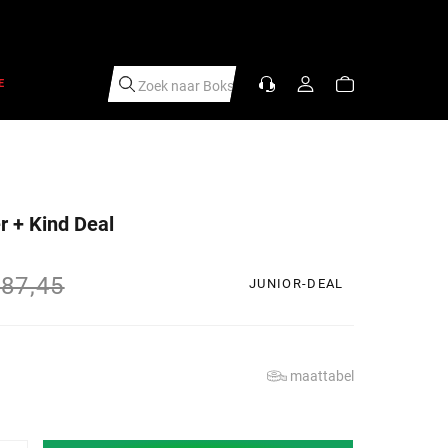
E
Zoek naar
Sc
|
 + Kind Deal
s
rijs
87,45
JUNIOR-DEAL
maattabel