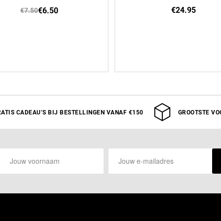
€24.95
€6.50
€7.50
an winkelwagen toevoegen
8 JAAR
10 JAAR
12 JAAR
ATIS CADEAU’S BIJ BESTELLINGEN VANAF €150
GROOTSTE VO