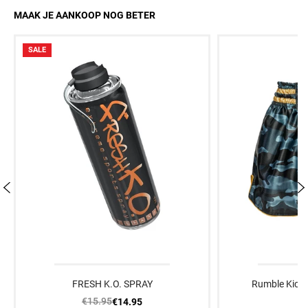
MAAK JE AANKOOP NOG BETER
SALE
FRESH K.O. SPRAY
Rumble Kick
€15.95
€
€14.95