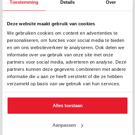
Toestemming
Details
Over
M
31 cm
L
32 cm
XL
33 cm
Deze website maakt gebruik van cookies
Voet lengte:
S
10 cm
We gebruiken cookies om content en advertenties te
M
11 cm
personaliseren, om functies voor social media te bieden
L
12 cm
en om ons websiteverkeer te analyseren. Ook delen we
XL
13 cm
informatie over uw gebruik van onze site met onze
De Rumble Camo in leverbaar in diversen kleuren:
partners voor social media, adverteren en analyse. Deze
Zwart-Goud-Grijs
partners kunnen deze gegevens combineren met andere
Zwart-Roze-Wit
informatie die u aan ze heeft verstrekt of die ze hebben
Zwart-Oranje-Wit
verzameld op basis van uw gebruik van hun services.
MISSCHIEN VIND JE DIT OOK LEUK
Alles toestaan
SALE
SALE
Aanpassen