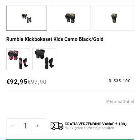
Rumble Kickboksset Kids Camo Black/Gold
€92,95
Normale prijs
Aanbiedingsprijs
€97,90
R-535-100
maattabel
GRATIS VERZENDING VANAF € 100,-
ble Kickboksset Kids Camo Black/Gold
n voor Rumble Kickboksset Kids Camo Black/Gold
m.u.v. grote en zware producten