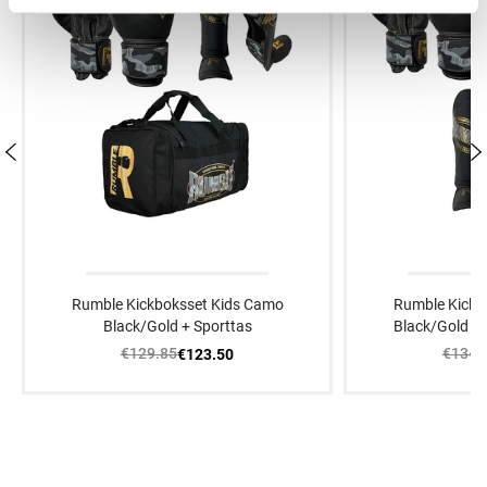
Rumble Kickboksset Kids Camo
Rumble Kickb
Black/Gold + Sporttas
Black/Gold +
€129.85
€134.
€123.50