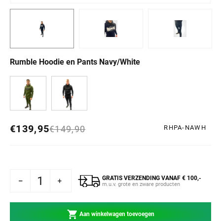
Rumble Hoodie en Pants Navy/White
€139,95
Normale prijs
Aanbiedingsprijs
€149,90
RHPA-NAWH
GRATIS VERZENDING VANAF € 100,-
Rumble Hoodie en Pants Navy/White
ogen voor Rumble Hoodie en Pants Navy/White
m.u.v. grote en zware producten
Aan winkelwagen toevoegen