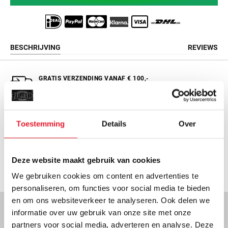
BESCHRIJVING
REVIEWS
GRATIS VERZENDING VANAF € 100,-
m.u.v. grote en zware producten
GRATIS CADEAU’S BIJ BESTELLINGEN VANAF €150
Toestemming
Details
Over
GROOTSTE VOORRAAD VAN EUROPA
Deze website maakt gebruik van cookies
TRUSTPILOT SCORE 4.8/5
We gebruiken cookies om content en advertenties te
personaliseren, om functies voor social media te bieden
en om ons websiteverkeer te analyseren. Ook delen we
informatie over uw gebruik van onze site met onze
NOOIT MEER ACTIES OF KORTINGEN MISSEN?
partners voor social media, adverteren en analyse. Deze