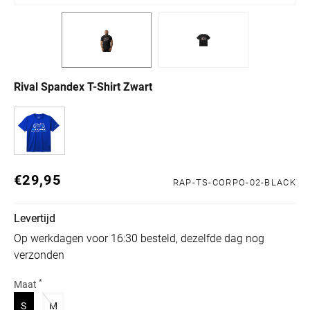
Rival Spandex T-Shirt Zwart
€29,95
Normale prijs
RAP-TS-CORPO-02-BLACK
Levertijd
Op werkdagen voor 16:30 besteld, dezelfde dag nog
verzonden
*
Maat
Variant uitverkocht of niet beschikbaar
Variant uitverkocht of niet beschikbaar
S
M