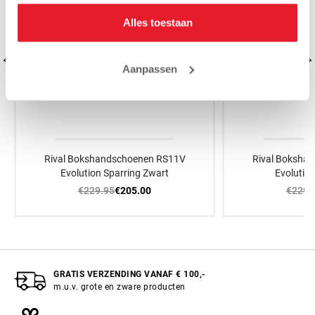
Alles toestaan
Aanpassen
Rival Bokshandschoenen RS11V
Rival Boksha
Evolution Sparring Zwart
Evolution
€229.95
€229.
€205.00
GRATIS VERZENDING VANAF € 100,-
m.u.v. grote en zware producten