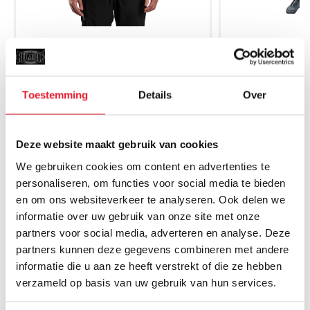
Rival Heavyweight Classic Hoodie
Rival Sweater Ov
Zwart
€
Toestemming
Details
Over
€54.95
Deze website maakt gebruik van cookies
We gebruiken cookies om content en advertenties te
personaliseren, om functies voor social media te bieden
MAAK JE AANKOOP NOG BETER
en om ons websiteverkeer te analyseren. Ook delen we
informatie over uw gebruik van onze site met onze
SALE
SALE
partners voor social media, adverteren en analyse. Deze
partners kunnen deze gegevens combineren met andere
informatie die u aan ze heeft verstrekt of die ze hebben
verzameld op basis van uw gebruik van hun services.