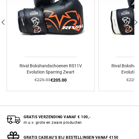
Rival Bokshandschoenen RS11V
Rival Boksha
Evolution Sparring Zwart
Evolution
€229.95
€229.
€205.00
GRATIS VERZENDING VANAF € 100,-
m.u.v. grote en zware producten
GRATIS CADEAU’S BIJ BESTELLINGEN VANAF €150