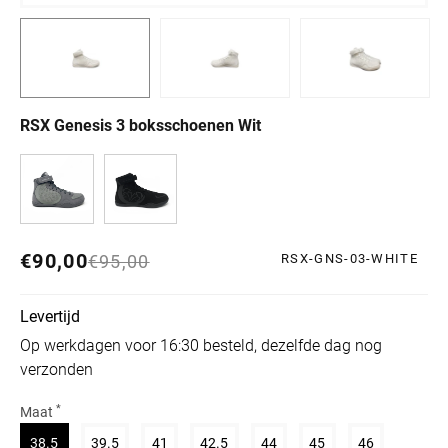
RSX Genesis 3 boksschoenen Wit
€90,00
Normale prijs
Aanbiedingsprijs
€95,00
RSX-GNS-03-WHITE
Levertijd
Op werkdagen voor 16:30 besteld, dezelfde dag nog
verzonden
*
Maat
Variant uitverkocht of niet beschikbaar
Variant uitverkocht of niet beschikbaar
Variant uitverkocht of niet beschikbaar
Variant uitverkocht of niet beschik
Variant uitverkocht of niet
Variant uitverkocht 
Variant uitv
38.5
39.5
41
42.5
44
45
46