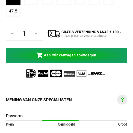
Variant uitverkocht of niet beschikbaar
47.5
GRATIS VERZENDING VANAF € 100,-
 RSX Genesis 3 boksschoenen Wit
hogen voor RSX Genesis 3 boksschoenen Wit
m.u.v. grote en zware producten
Aan winkelwagen toevoegen
MENING VAN ONZE SPECIALISTEN
Pasvorm
Klein
Gemiddeld
Groot