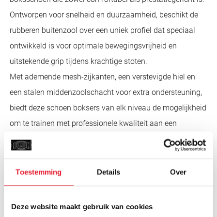
Ontworpen voor snelheid en duurzaamheid, beschikt de
rubberen buitenzool over een uniek profiel dat speciaal
ontwikkeld is voor optimale bewegingsvrijheid en
uitstekende grip tijdens krachtige stoten.
Met ademende mesh-zijkanten, een verstevigde hiel en
een stalen middenzoolschacht voor extra ondersteuning,
biedt deze schoen boksers van elk niveau de mogelijkheid
om te trainen met professionele kwaliteit aan een
geweldige prijs.
Kenmerken
• Low-top ontwerp
Toestemming
Details
Over
• Hoogwaardige PU-bovenkant met suèdeachtige
afwerking
Deze website maakt gebruik van cookies
• Ademende mesh-zijkanten