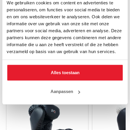
We gebruiken cookies om content en advertenties te
• Verstelbare en stevige enkelstrap
personaliseren, om functies voor social media te bieden
en om ons websiteverkeer te analyseren. Ook delen we
• Ultra-duurzame rubberen buitenzool
informatie over uw gebruik van onze site met onze
• Verstevigde hielkap
partners voor social media, adverteren en analyse. Deze
• Gevormde EVA-binnenzool
partners kunnen deze gegevens combineren met andere
informatie die u aan ze heeft verstrekt of die ze hebben
• Lichtgewicht constructie
verzameld op basis van uw gebruik van hun services.
• Bedrukte en reliëf Rival-graphics
Alles toestaan
MAAK JE AANKOOP NOG BETER
Aanpassen
SALE
SALE