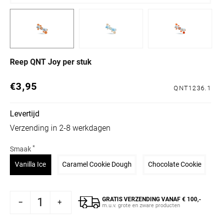
Reep QNT Joy per stuk
€3,95
Normale prijs
QNT1236.1
Levertijd
Verzending in 2-8 werkdagen
*
Smaak
Variant uitverkocht of niet beschikbaar
Variant uitverkocht of niet b
Varian
Vanilla Ice
Caramel Cookie Dough
Chocolate Cookie
GRATIS VERZENDING VANAF € 100,-
 voor Reep QNT Joy per stuk
l verhogen voor Reep QNT Joy per stuk
m.u.v. grote en zware producten