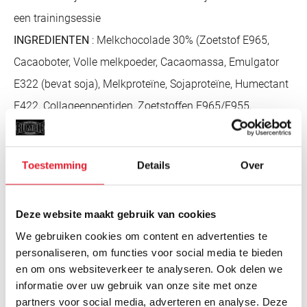
een trainingsessie
INGREDIENTEN
: Melkchocolade 30% (Zoetstof E965,
Cacaoboter, Volle melkpoeder, Cacaomassa, Emulgator
E322 (bevat soja), Melkproteïne, Sojaproteïne, Humectant
E422, Collageenpeptiden, Zoetstoffen E965/E955,
Oligofructose, Bulkmiddel E1200, cacao boter, palmvet,
tapioca zetmeel, volle melkpoeder, laag vetcacaopoeder,
Toestemming
Details
Over
emulgator E322 (bevat soja), smaak, zout, kleur E150a.
KEY FACTS
:
Deze website maakt gebruik van cookies
•
Tot 38% eiwit van hoge kwaliteit per reep!
We gebruiken cookies om content en advertenties te
•
Zeer laag suikergehalte : slechts 2,2 g
personaliseren, om functies voor social media te bieden
•
3 lekkere smaken en zeer praktische verpakking
en om ons websiteverkeer te analyseren. Ook delen we
- Tot 38% eiwit van hoge kwaliteit per reep!
informatie over uw gebruik van onze site met onze
partners voor social media, adverteren en analyse. Deze