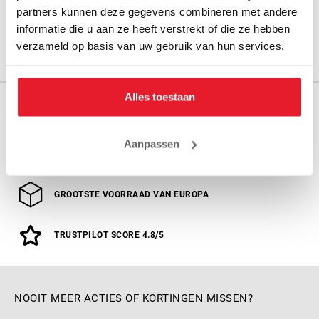
partners kunnen deze gegevens combineren met andere
informatie die u aan ze heeft verstrekt of die ze hebben
MAAK JE AANKOOP NOG BETER
verzameld op basis van uw gebruik van hun services.
Alles toestaan
GRATIS VERZENDING VANAF € 100,-
m.u.v. grote en zware producten
Aanpassen
GRATIS CADEAU’S BIJ BESTELLINGEN VANAF €150
GROOTSTE VOORRAAD VAN EUROPA
TRUSTPILOT SCORE 4.8/5
NOOIT MEER ACTIES OF KORTINGEN MISSEN?