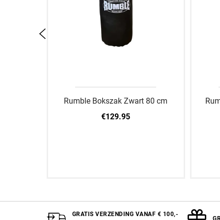
 180 cm
Rumble Bokszak Zwart 80 cm
Rum
€129.95
oevoegen
Aan winkelwagen toevoegen
A
GRATIS VERZENDING VANAF € 100,-
GR