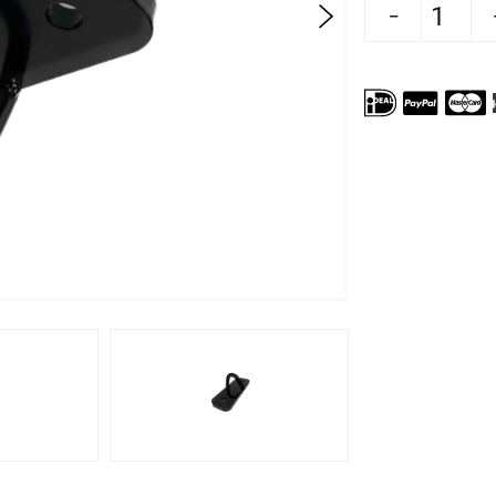
Aantal verlagen voor Rumble Plafondbe
Aantal verhogen voor Rum