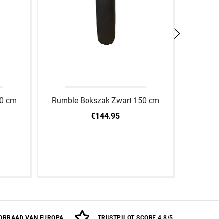
20 cm
Rumble Bokszak Zwart 150 cm
Rumble
€144.95
oegen
Aan winkelwagen toevoegen
Aan
ORRAAD VAN EUROPA
TRUSTPILOT SCORE 4.8/5