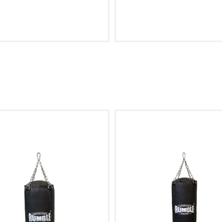
an winkelwagen toevoegen
Aan winkelwagen toev