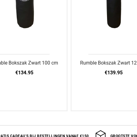
ble Bokszak Zwart 100 cm
Rumble Bokszak Zwart 1
€134.95
€139.95
an winkelwagen toevoegen
Aan winkelwagen toev
ATIS CADEAU’S BIJ BESTELLINGEN VANAF €150
GROOTSTE VO