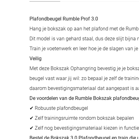
Plafondbeugel Rumble Prof 3.0
Hang je bokszak op aan het plafond met de Rumbl
Dit model is van gehard staal, dus deze slijt bijn
Train je voetenwerk en leer hoe je de slagen van j
Veilig
Met deze Bokszak Ophangring bevestig je je boksza
beugel vast waar jij wil: zo bepaal je zelf de trai
daarom bevestigingsmateriaal dat aangepast is aa
De voordelen van de Rumble Bokszak plafondbeug
✔ Robuuste plafondbeugel
✔ Zelf trainingsruimte rondom bokszak bepalen
✔ Zelf nog bevestigingsmateriaal kiezen in functi
Bestel de Bokszak 3.0 Plafondbeugel en train die u