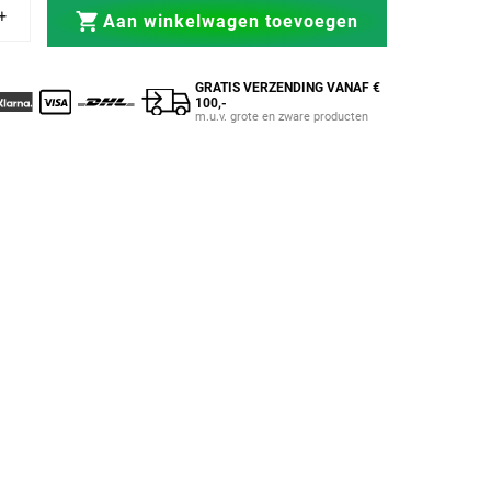
ugel Prof 3.0
ble Plafondbeugel Prof 3.0
Aan winkelwagen toevoegen
GRATIS VERZENDING VANAF €
100,-
m.u.v. grote en zware producten