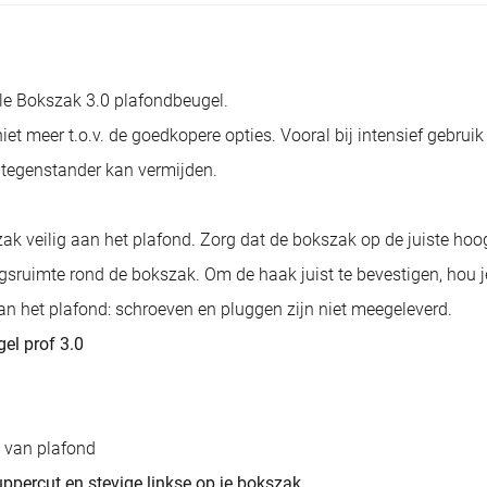
e Bokszak 3.0 plafondbeugel.
a niet meer t.o.v. de goedkopere opties. Vooral bij intensief geb
e tegenstander kan vermijden.
k veilig aan het plafond. Zorg dat de bokszak op de juiste hoo
ningsruimte rond de bokszak. Om de haak juist te bevestigen, hou 
n het plafond: schroeven en pluggen zijn niet meegeleverd.
el prof 3.0
e van plafond
ppercut en stevige linkse op je bokszak.