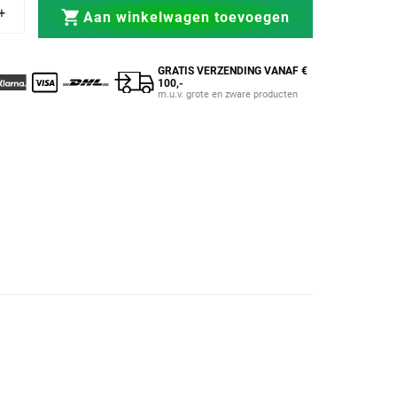
voor Zwelling
ijzer Rumble voor Zwelling
Aan winkelwagen toevoegen
GRATIS VERZENDING VANAF €
100,-
m.u.v. grote en zware producten