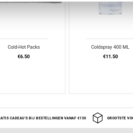
Cold-Hot Packs
Coldspray 400 ML
€6.50
€11.50
an winkelwagen toevoegen
Aan winkelwagen toev
ATIS CADEAU’S BIJ BESTELLINGEN VANAF €150
GROOTSTE VO