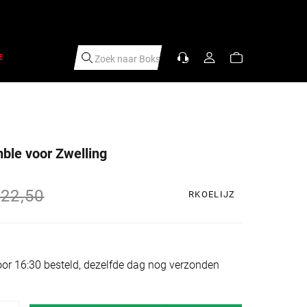
E
Zoek naar
Sc
|
mble voor Zwelling
s
rijs
22,50
RKOELIJZ
or 16:30 besteld, dezelfde dag nog verzonden