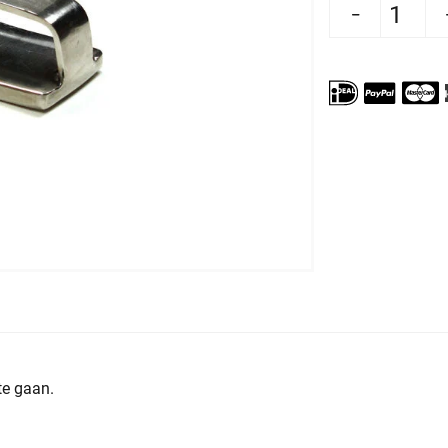
Aantal verlagen voor Koelijzer Rumble 
Aantal verhogen voor Koel
 te gaan.