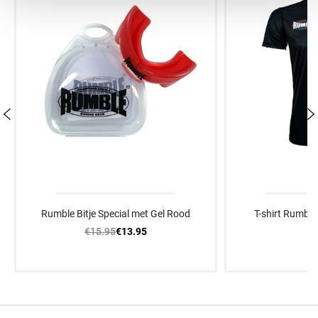
Rumble Bitje Special met Gel Rood
T-shirt Rumbl
€15.95
€
€13.95