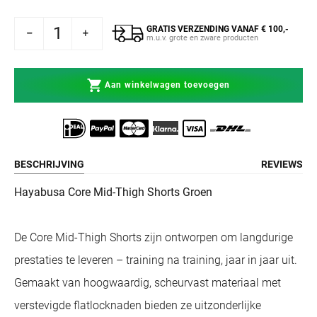
GRATIS VERZENDING VANAF € 100,-
busa Core Fight Short Mid-Thigh Groen
 voor Hayabusa Core Fight Short Mid-Thigh Groen
m.u.v. grote en zware producten
Aan winkelwagen toevoegen
BESCHRIJVING
REVIEWS
Hayabusa Core Mid-Thigh Shorts Groen
De Core Mid-Thigh Shorts zijn ontworpen om langdurige
prestaties te leveren – training na training, jaar in jaar uit.
Gemaakt van hoogwaardig, scheurvast materiaal met
verstevigde flatlocknaden bieden ze uitzonderlijke