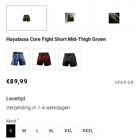
Hayabusa Core Fight Short Mid-Thigh Groen
€89,99
Normale prijs
CFS5-GR
Levertijd
Verzending in 1-4 werkdagen
*
Maat
Variant uitverkocht of niet beschikbaar
Variant uitverkocht of niet beschikbaar
Variant uitverkocht of niet beschikbaar
Variant uitverkocht of niet beschikbaar
Variant uitverkocht of niet beschik
Variant uitverkocht of n
S
M
L
XL
XXL
XXXL