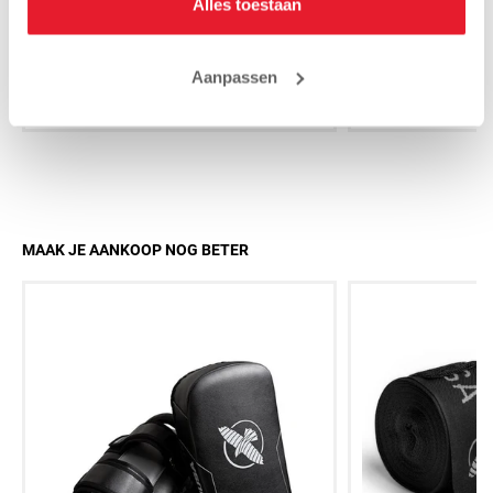
Alles toestaan
Hayabusa Hex Mid-Thigh Fight Shorts
Hayabusa Hex Mi
Black
Aanpassen
€79.99
€
MAAK JE AANKOOP NOG BETER