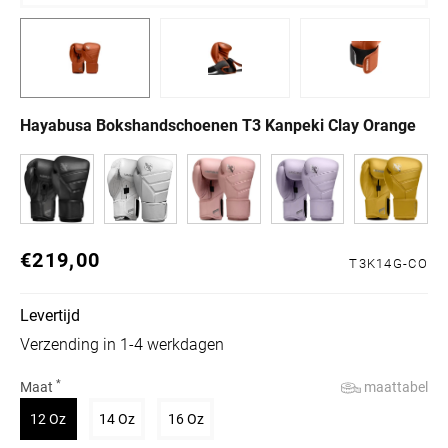
Hayabusa Bokshandschoenen T3 Kanpeki Clay Orange
€219,00
Normale prijs
T3K14G-CO
Levertijd
Verzending in 1-4 werkdagen
*
maattabel
Maat
Variant uitverkocht of niet beschikbaar
Variant uitverkocht of niet beschikbaar
Variant uitverkocht of niet beschikbaar
12 Oz
14 Oz
16 Oz