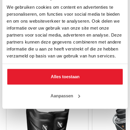
We gebruiken cookies om content en advertenties te
personaliseren, om functies voor social media te bieden
en om ons websiteverkeer te analyseren. Ook delen we
informatie over uw gebruik van onze site met onze
Hayabusa Bokshandschoenen T3
Hayabusa Boksh
partners voor social media, adverteren en analyse. Deze
Kanpeki Zwart Premium Leather
V
partners kunnen deze gegevens combineren met andere
€219.00
€2
informatie die u aan ze heeft verstrekt of die ze hebben
verzameld op basis van uw gebruik van hun services.
Alles toestaan
MAAK JE AANKOOP NOG BETER
Aanpassen
SALE