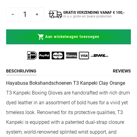
GRATIS VERZENDING VANAF € 100,-
Aantal verlagen voor Hayabusa Bokshandschoenen T3 Kanpeki Clay Orange
Aantal verhogen voor Hayabusa Bokshandschoenen T3 Kanpeki Clay Orange
m.u.v. grote en zware producten
Aan winkelwagen toevoegen
BESCHRIJVING
REVIEWS
Hayabusa Bokshandschoenen T3 Kanpeki Clay Orange
T3 Kanpeki Boxing Gloves are handcrafted with rich drum
dyed leather in an assortment of bold hues for a vivid yet
timeless look. Renowned for its protective qualities, T3
Kanpeki is equipped with a patented dual-strap closure
system, world-renowned splinted wrist support, and