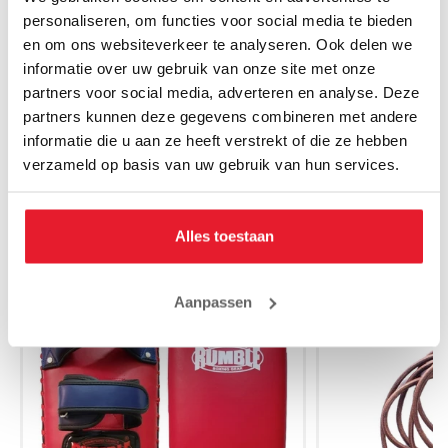
personaliseren, om functies voor social media te bieden
en om ons websiteverkeer te analyseren. Ook delen we
Rumble Handpads Ready PU per paar
Rumble Handp
informatie over uw gebruik van onze site met onze
€59.95
€
€54.95
partners voor social media, adverteren en analyse. Deze
partners kunnen deze gegevens combineren met andere
informatie die u aan ze heeft verstrekt of die ze hebben
verzameld op basis van uw gebruik van hun services.
Alles toestaan
MAAK JE AANKOOP NOG BETER
Aanpassen