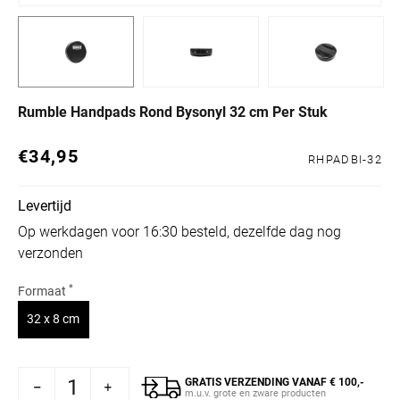
Rumble Handpads Rond Bysonyl 32 cm Per Stuk
€34,95
Normale prijs
RHPADBI-32
Levertijd
Op werkdagen voor 16:30 besteld, dezelfde dag nog
verzonden
*
Formaat
Variant uitverkocht of niet beschikbaar
32 x 8 cm
GRATIS VERZENDING VANAF € 100,-
e Handpads Rond Bysonyl 32 cm Per Stuk
voor Rumble Handpads Rond Bysonyl 32 cm Per Stuk
m.u.v. grote en zware producten