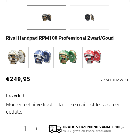
Rival Handpad RPM100 Professional Zwart/Goud
€249,95
Normale prijs
RPM100ZWGD
Levertijd
Momenteel uitverkocht - laat je e-mail achter voor een
update.
GRATIS VERZENDING VANAF € 100,-
Handpad RPM100 Professional Zwart/Goud
oor Rival Handpad RPM100 Professional Zwart/Goud
m.u.v. grote en zware producten