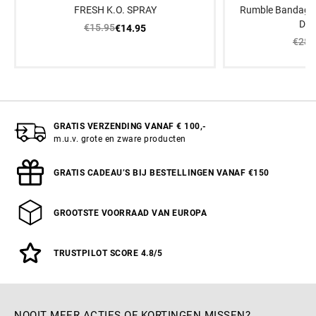
FRESH K.O. SPRAY
Rumble Bandage E
Dea
€15.95
€14.95
€28.
GRATIS VERZENDING VANAF € 100,-
m.u.v. grote en zware producten
GRATIS CADEAU’S BIJ BESTELLINGEN VANAF €150
GROOTSTE VOORRAAD VAN EUROPA
TRUSTPILOT SCORE 4.8/5
NOOIT MEER ACTIES OF KORTINGEN MISSEN?